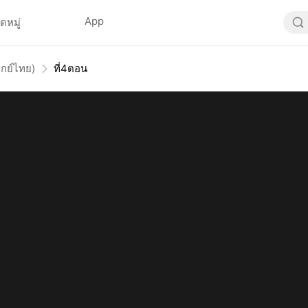
App
ดหมู่
ากย์ไทย)
ที่4ตอน