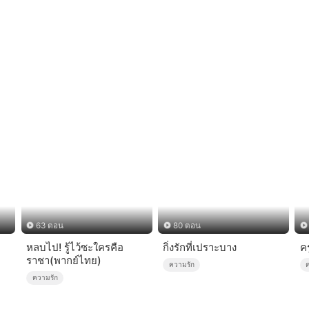
63 ตอน
80 ตอน
หลบไป! รู้ไว้ซะใครคือ
กิ่งรักที่เปราะบาง
ค
ราชา(พากย์ไทย)
ความรัก
ความรัก