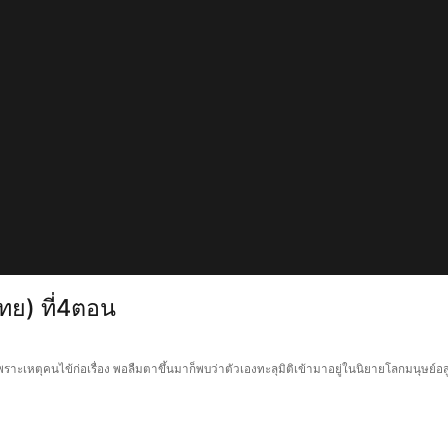
ทย) ที่4ตอน
าะเหตุคนไข้ก่อเรื่อง พอลืมตาขึ้นมาก็พบว่าตัวเองทะลุมิติเข้ามาอยู่ในนิยายโลกมนุษย์อ