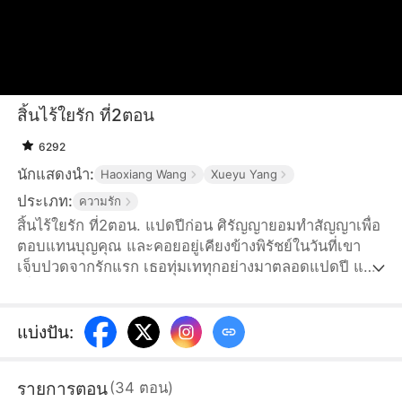
สิ้นไร้ใยรัก ที่2ตอน
6292
นักแสดงนำ:
Haoxiang Wang
Xueyu Yang
ประเภท:
ความรัก
สิ้นไร้ใยรัก ที่2ตอน. แปดปีก่อน ศิรัญญายอมทำสัญญาเพื่อ
ตอบแทนบุญคุณ และคอยอยู่เคียงข้างพิรัชย์ในวันที่เขา
เจ็บปวดจากรักแรก เธอทุ่มเททุกอย่างมาตลอดแปดปี แต่
เมื่อคนรักเก่าของเขากลับมา ความรักของเธอกลับไร้ค่า
เมื่อสัญญาสิ้นสุด ศิรัญญาจึงทิ้งใบหย่าไว้และเดินจากไป…
เพราะผู้ชายที่ไม่เคยรักกัน ก็ไม่จำเป็นต้องรั้งไว้แล้ว
แบ่งปัน
:
รายการตอน
(
34
ตอน
)