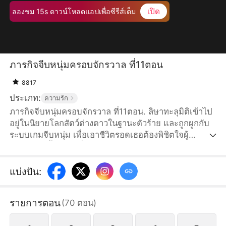
เปิด
ลองชม 15s ดาวน์โหลดแอปเพื่อซีรีส์เต็ม
ภารกิจจีบหนุ่มครอบจักรวาล ที่11ตอน
8817
ประเภท:
ความรัก
ภารกิจจีบหนุ่มครอบจักรวาล ที่11ตอน. ลิษาทะลุมิติเข้าไป
อยู่ในนิยายโลกสัตว์ต่างดาวในฐานะตัวร้าย และถูกผูกกับ
ระบบเกมจีบหนุ่ม เพื่อเอาชีวิตรอดเธอต้องพิชิตใจผู้
บัญชาการทั้งหกคนที่เกลียดเธอ เดิมทีเธอแค่ต้องการเก็บ
แต้มแล้วหนีไปใช้ชีวิตสบาย ๆ แต่ชายทั้งหกกลับตกหลุมรัก
เธอ จนวันหนึ่งพวกเขามาขวางเธอไว้และถามว่า “จีบเสร็จ
แบ่งปัน
:
แล้วจะหนีพวกเราไปไหม?”
รายการตอน
(
70
ตอน
)