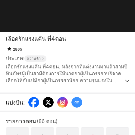
เลือดรักแรงแค้น ที่4ตอน
2865
ประเภท:
ความรัก
เลือดรักแรงแค้น ที่4ตอน. หลังจากที่แต่งงานมาแล้วสามปี
ทินภัทรผู้เป็นสามีต้องการให้นาตยาผู้เป็นภรรยาบริจาค
เลือดให้กับเปมิกาผู้เป็นภรรยาน้อย ความรุนแรงใน
ครอบครัว และการทารุณอย่างโหดเหี้ยม ทำให้ครั้งนี้นาต
ยาทนไม่ได้อีกต่อไป เธอตัดสินใจหย่าอย่างเปิดเผยตรงไป
ตรงมา กลับคืนสู่ความมั่งคั่งร่ำรวย แต่ว่าสามีโรคจิตของ
แบ่งปัน
:
เธอตามรังควานไม่หยุดหย่อน
รายการตอน
(
86
ตอน
)