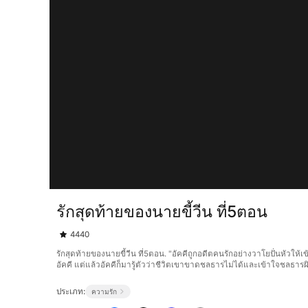
รักสุดท้ายของนายขี้วีน ที่5ตอน
4440
รักสุดท้ายของนายขี้วีน ที่5ตอน. "อัคคีถูกอดีตคนรักอย่างวาโยปั่นหัวให้
อัคคี แต่แล้วอัคคีก็มารู้ตัวว่าชีวิตเขาขาดชลธารไม่ได้และเข้าใจชลธารผิด พ
ประเภท:
ความรัก