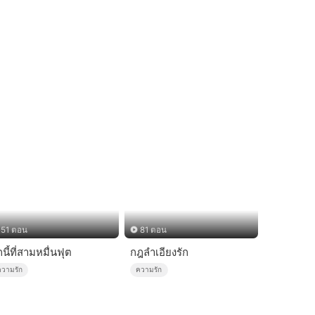
51 ตอน
81 ตอน
กนี้ที่สามหมื่นฟุต
กฎลำเอียงรัก
ความรัก
ความรัก