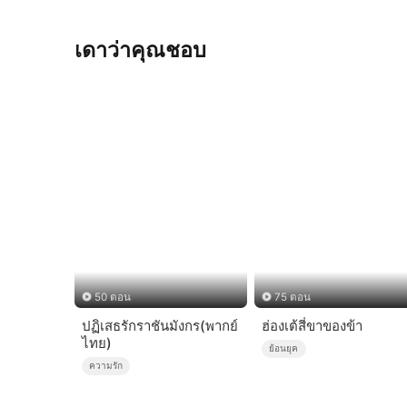
เดาว่าคุณชอบ
50 ตอน
75 ตอน
ปฏิเสธรักราชันมังกร(พากย์
ฮ่องเต้สี่ขาของข้า
ไทย)
ย้อนยุค
ความรัก