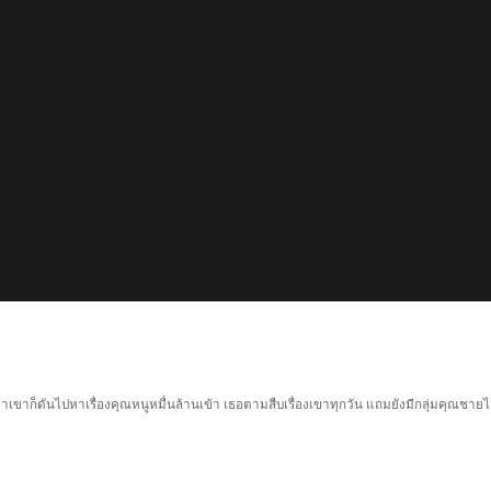
องมาเขาก็ดันไปหาเรื่องคุณหนูหมื่นล้านเข้า เธอตามสืบเรื่องเขาทุกวัน แถมยังมีกลุ่มคุณชาย