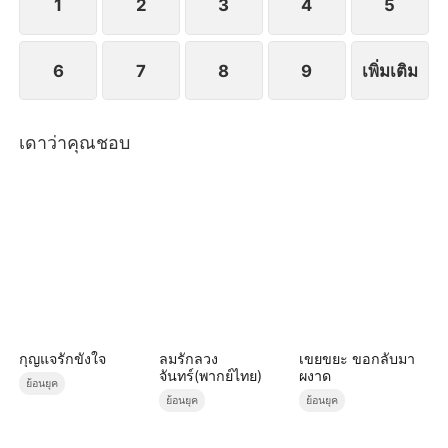
1
2
3
4
5
6
7
8
9
เพิ่มเติม
เดาว่าคุณชอบ
กุญแจรักขังใจ
ลมรักลวง
เขยขยะ ขอกลับมา
จันทร์(พากย์ไทย)
ผงาด
ย้อนยุค
ย้อนยุค
ย้อนยุค