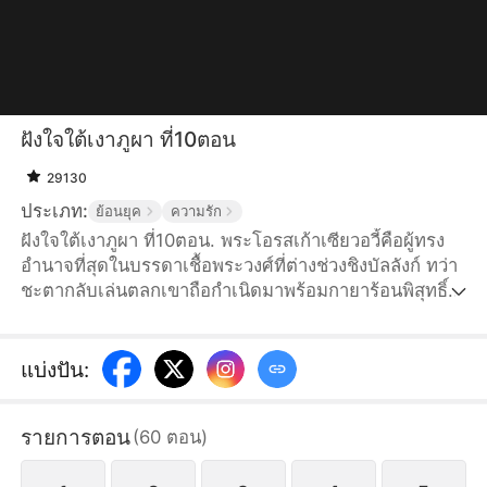
ฝังใจใต้เงาภูผา ที่10ตอน
29130
ประเภท:
ย้อนยุค
ความรัก
ฝังใจใต้เงาภูผา ที่10ตอน. พระโอรสเก้าเซียวอวี้คือผู้ทรง
อำนาจที่สุดในบรรดาเชื้อพระวงศ์ที่ต่างช่วงชิงบัลลังก์ ทว่า
ชะตากลับเล่นตลกเขาถือกำเนิดมาพร้อมกายาร้อนพิสุทธิ์ มิ
อาจมีชีวิตเกินสามปี หากต้องการสืบทอดราชบัลลังก์ เขา
จำต้องร่วมสัมพันธ์กับหญิงผู้มีกายาเย็นพิสุทธิ์เท่านั้น เขาจึง
เสาะหาทั่วหล้าเป็นเวลากว่าสิบปีแต่ก็ไร้ผล จนกระทั่งวัน
แบ่งปัน
:
หนึ่ง ขณะกำลังถูกตามล่า เซียวอวี้ได้บังเอิญปะทะเข้ากับ
เจ้าสาวนามว่าเจียงเหลียน และพบว่านางคือหญิงผู้มีกายา
รายการตอน
(
60
ตอน
)
เย็นพิสุทธิ์ที่หาได้ยากยิ่ง เขาจึงตัดสินใจแย่งชิงเจียงเหลียน
ในทันที..