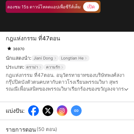
เปิด
ลองชม 15s ดาวน์โหลดแอปเพื่อซีรีส์เต็ม
กฎแห่งกรรม ที่47ตอน
36970
นักแสดงนำ:
Jiani Dong
Longtian He
ประเภท:
ดราม่า
ความรัก
กฎแห่งกรรม ที่47ตอน. อนุวัตรทายาทของบริษัทพงศ์สงา
กรุ๊ปปิดบังตัวตนคบหากับดาวโรงเรียนพรรณวิษา สุพร
รณณีเพื่อนสนิทของพรรณวิษาเรียกร้องของขวัญลงจากรถ
ราคามหาศาลและหาเรื่องสารพัด พรรณวิษาหลงเชื่อคำ
ล่อลวงและเกิดความขัดแย้งกับอนุวัตร บุษบาแสดงตัว
พร้อมของขวัญมูลค่าสูง แต่กลับถูกสุพรรณณีและพรรณ
แบ่งปัน
:
วิษาสงสัย สุดท้ายได้ยืนยันตัวตนของบุษบา พรรณวิษา
เสียใจอย่างมาก จึงสร้างเรื่องโกหกกล่าวหาว่าถูกอนุวัตร
รายการตอน
(
50
ตอน
)
ทอดทิ้ง ทำให้เกิดกระแสและการโจมตีในโลกออนไลน์