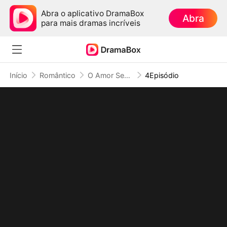
Abra o aplicativo DramaBox
Abra
para mais dramas incríveis
Início
Romântico
O Amor Secreto do CEO
4Episódio