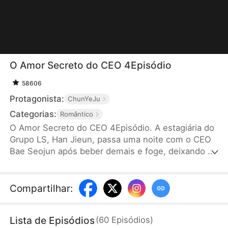
O Amor Secreto do CEO 4Episódio
58606
Protagonista:
ChunYeJu
Categorias:
Romântico
O Amor Secreto do CEO 4Episódio. A estagiária do
Grupo LS, Han Jieun, passa uma noite com o CEO
Bae Seojun após beber demais e foge, deixando o
currículo da amiga Oh Yoonju. Yoonju assume sua
identidade para se aproximar dele, enquanto Jieun
vira secretária do presidente. Seojun começa a
Compartilhar
:
desconfiar, as mentiras de Yoonju vão caindo por
terra e, após muitos mal-entendidos, Jieun e
Lista de Episódios
(
60
Episódios
)
Seojun finalmente acabam confessando seus