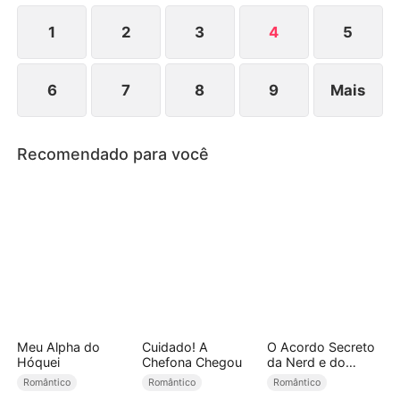
sentimentos um pelo outro.
1
2
3
4
5
6
7
8
9
Mais
Recomendado para você
Meu Alpha do
Cuidado! A
O Acordo Secreto
Hóquei
Chefona Chegou
da Nerd e do
Atleta (Dublado)
Romântico
Romântico
Romântico