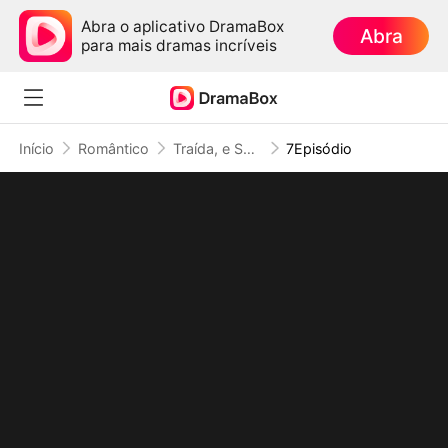
Abra o aplicativo DramaBox
Abra
para mais dramas incríveis
Início
Romântico
Traída, e Salva pelo Meu Predentente Implicante
7Episódio