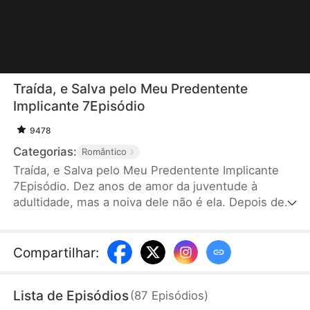
Traída, e Salva pelo Meu Predentente
Implicante 7Episódio
9478
Categorias:
Romântico
Traída, e Salva pelo Meu Predentente Implicante
7Episódio. Dez anos de amor da juventude à
adultidade, mas a noiva dele não é ela. Depois de
ser drogada pelo próprio namorado, o rico Sr.
Souza a salvou. Os dois se reencontram cinco anos
depois, quando ela volta ao país com seus dois
Compartilhar
:
filhos adoráveis. Fugiu, se escondeu, mas não
conseguiu escapar dele. "Eu fiz uma promessa
Lista de Episódios
(
87
Episódios
)
naquele ano. Se eu te encontrasse, não iria te