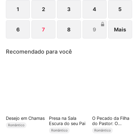
soltar."
1
2
3
4
5
6
7
8
9
Mais
Recomendado para você
Desejo em Chamas
Presa na Sala
O Pecado da Filha
Escura do seu Pai
do Pastor: O
Romântico
Amigo do Pai
Romântico
Romântico