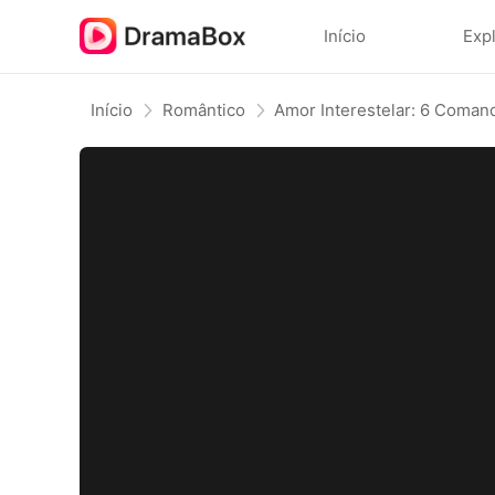
Início
Exp
Início
Romântico