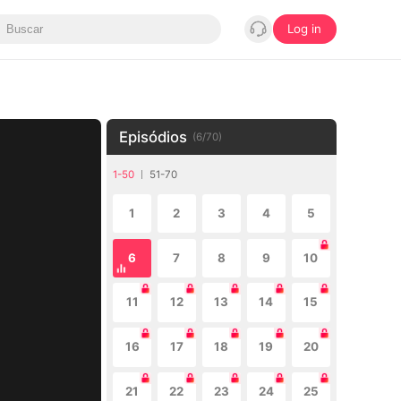
Log in
Episódios
(
6
/
70
)
1-50
51-70
1
2
3
4
5
6
7
8
9
10
11
12
13
14
15
16
17
18
19
20
21
22
23
24
25