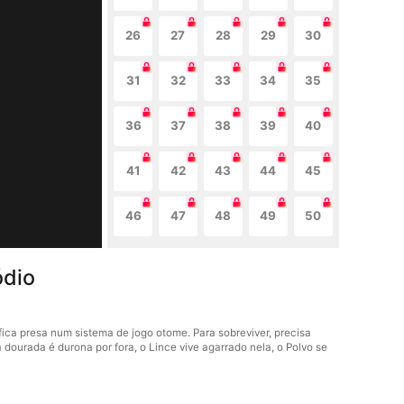
26
27
28
29
30
31
32
33
34
35
36
37
38
39
40
41
42
43
44
45
46
47
48
49
50
ódio
ica presa num sistema de jogo otome. Para sobreviver, precisa
dourada é durona por fora, o Lince vive agarrado nela, o Polvo se