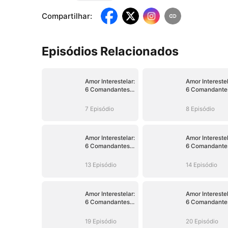
Compartilhar
:
Episódios Relacionados
Amor Interestelar:
Amor Interestel
6 Comandantes
6 Comandante
Obcecados por
Obcecados po
Mim (Dublado)
Mim (Dublado)
7 Episódio
8 Episódio
Amor Interestelar:
Amor Interestel
6 Comandantes
6 Comandante
Obcecados por
Obcecados po
Mim (Dublado)
Mim (Dublado)
13 Episódio
14 Episódio
Amor Interestelar:
Amor Interestel
6 Comandantes
6 Comandante
Obcecados por
Obcecados po
Mim (Dublado)
Mim (Dublado)
19 Episódio
20 Episódio