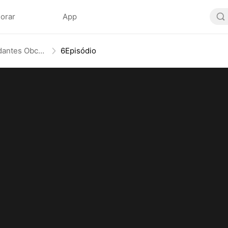
lorar
App
Amor Interestelar: 6 Comandantes Obcecados por Mim (Dublado)
6Episódio