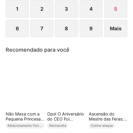
desespero e inicia uma busca implacável para
recuperá-lo.
1
2
3
4
5
6
7
8
9
Mais
Recomendado para você
Não Mexa com a
Ops! O Aniversário
Ascensão do
Pequena Princesa
do CEO Foi
Mestre das Feras:
do
Arruinado(Dublado
Onde as Lendas
Relacionamento-Tóxico
Reviravolta
Contra-ataque
Submundo(Dublad
)
Vagavam