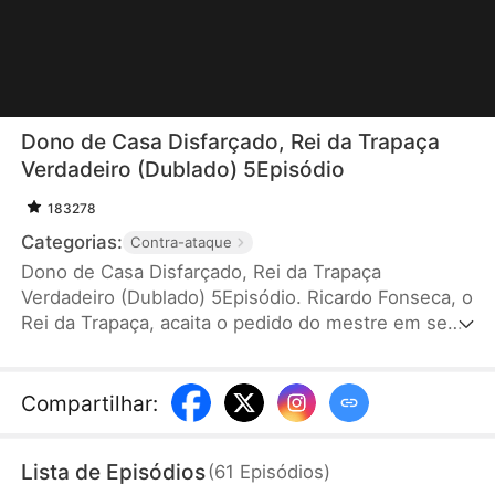
Dono de Casa Disfarçado, Rei da Trapaça
Verdadeiro (Dublado) 5Episódio
183278
Categorias:
Contra-ataque
Dono de Casa Disfarçado, Rei da Trapaça
Verdadeiro (Dublado) 5Episódio. Ricardo Fonseca, o
Rei da Trapaça, acaita o pedido do mestre em seu
leito de morte e finge ser um marido inútil por 3
anos para proteger sua filha Rafaela Duarte,
suportando todas as humilhações da família.
Compartilhar
:
Quando ela cai num golpe, Ricardo revela seus
talentos no jogo para salvá-la da ruína e, logo
Lista de Episódios
(
61
Episódios
)
depois, vai embora. Arrependida, Rafaela entra em