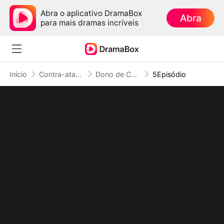
Abra o aplicativo DramaBox
Abra
para mais dramas incríveis
Início
Contra-ataque
Dono de Casa Disfarçado, Rei da Trapaça Verdadeiro (Dublado)
5Episódio