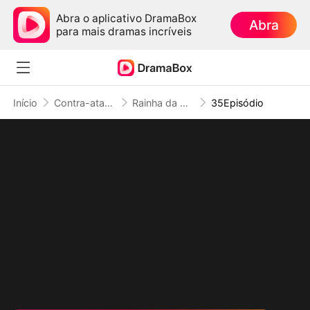
Abra o aplicativo DramaBox
Abra
para mais dramas incríveis
Início
Contra-ataque
Rainha da Sua Própria Ilusão
35Episódio