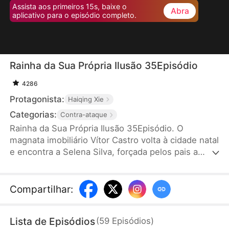
Assista aos primeiros 15s, baixe o
Abra
aplicativo para o episódio completo.
Rainha da Sua Própria Ilusão 35Episódio
4286
Protagonista:
Haiqing Xie
Categorias:
Contra-ataque
Rainha da Sua Própria Ilusão 35Episódio. O
magnata imobiliário Vítor Castro volta à cidade natal
e encontra a Selena Silva, forçada pelos pais a
abandonar os estudos e se casar. A mãe de Vítor
pede que ele financie a faculdade da Selena. 3
anos depois, a Selena se forma e acredita que o
Compartilhar
:
incentivo de Vítor para “estudar bem” era um sinal
de amor, vendo-se como futura senhora dos
Lista de Episódios
(
59
Episódios
)
Castro. Uma série de mal-entendidos se segue,