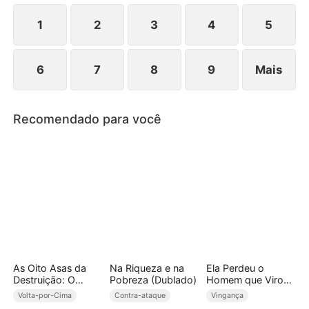
até que a matriarca dos Castro a aconselha e faz
perceber seus erros.
1
2
3
4
5
6
7
8
9
Mais
Recomendado para você
As Oito Asas da
Na Riqueza e na
Ela Perdeu o
Destruição: O
Pobreza (Dublado)
Homem que Virou
Mundo Estremece
Imperador
Volta-por-Cima
Contra-ataque
Vingança
ao Meu Chamado