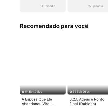
um Irmão
um Irmão
Milionário
Milionário
14 Episódio
15 Episódio
Recomendado para você
54 Episódios
56 Episódios
A Esposa Que Ele
3.2.1, Adeus e Ponto
Abandonou Virou
Final (Dublado)