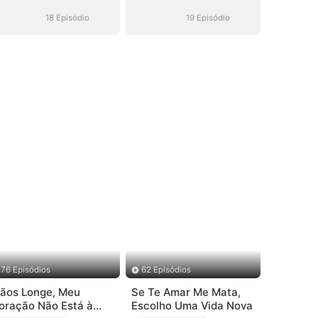
um Irmão
um Irmão
Milionário
Milionário
18 Episódio
19 Episódio
76 Episódios
62 Episódios
ãos Longe, Meu
Se Te Amar Me Mata,
oração Não Está à
Escolho Uma Vida Nova