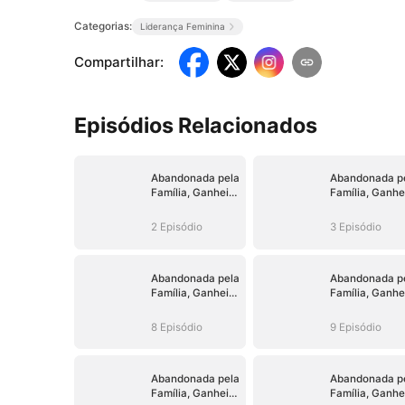
Categorias:
Liderança Feminina
Compartilhar
:
Episódios Relacionados
Abandonada pela
Abandonada p
Família, Ganhei
Família, Ganhe
um Irmão
um Irmão
Milionário
Milionário
2 Episódio
3 Episódio
Abandonada pela
Abandonada p
Família, Ganhei
Família, Ganhe
um Irmão
um Irmão
Milionário
Milionário
8 Episódio
9 Episódio
Abandonada pela
Abandonada p
Família, Ganhei
Família, Ganhe