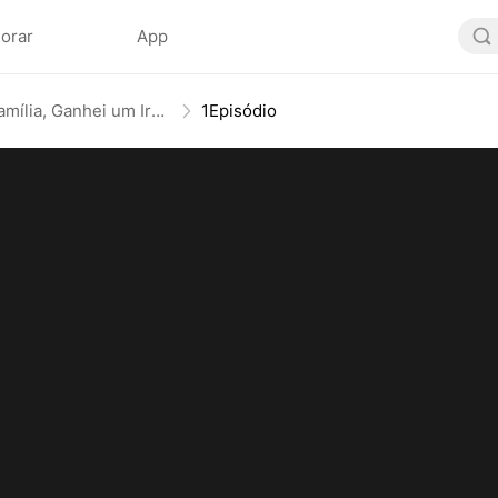
lorar
App
Abandonada pela Família, Ganhei um Irmão Milionário
1Episódio