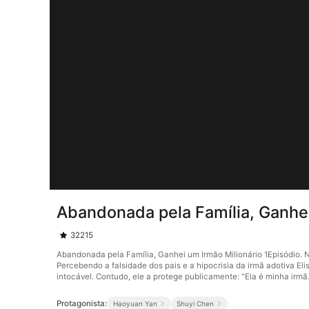
Abandonada pela Família, Ganhei
32215
Abandonada pela Família, Ganhei um Irmão Milionário 1Episódio. Na
Percebendo a falsidade dos pais e a hipocrisia da irmã adotiva Eli
intocável. Contudo, ele a protege publicamente: "Ela é minha ir
Protagonista:
Haoyuan Yan
Shuyi Chen