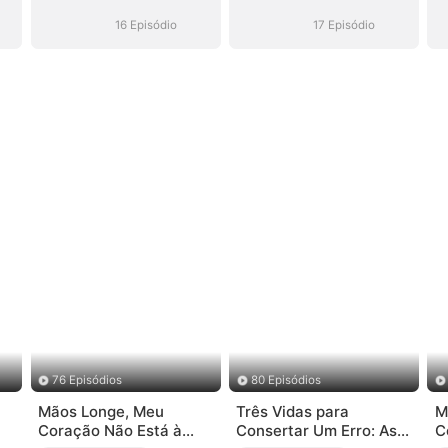
um Irmão
um Irmão
Milionário
Milionário
16 Episódio
17 Episódio
76 Episódios
80 Episódios
Mãos Longe, Meu
Três Vidas para
M
Coração Não Está à
Consertar Um Erro: As
C