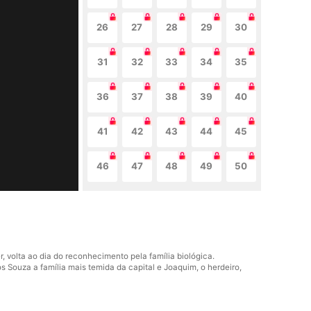
26
27
28
29
30
31
32
33
34
35
36
37
38
39
40
41
42
43
44
45
46
47
48
49
50
, volta ao dia do reconhecimento pela família biológica.
s Souza a família mais temida da capital e Joaquim, o herdeiro,