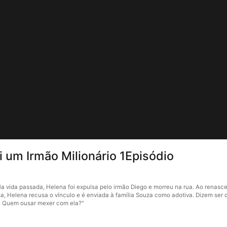
 um Irmão Milionário 1Episódio
 vida passada, Helena foi expulsa pelo irmão Diego e morreu na rua. Ao renascer
sa, Helena recusa o vínculo e é enviada à família Souza como adotiva. Dizem ser o
mã. Quem ousar mexer com ela?"