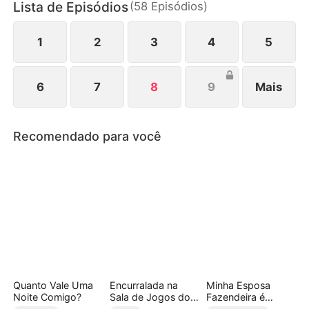
Lista de Episódios
(
58
Episódios
)
médico que a salvou.
1
2
3
4
5
6
7
8
9
Mais
Recomendado para você
Quanto Vale Uma
Encurralada na
Minha Esposa
Noite Comigo?
Sala de Jogos do
Fazendeira é
Professor
Trilionária