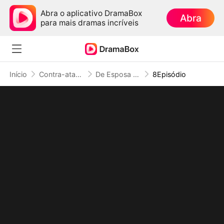
Abra o aplicativo DramaBox
Abra
para mais dramas incríveis
Início
Contra-ataque
De Esposa Descartada a Bilionária de Natal
8Episódio