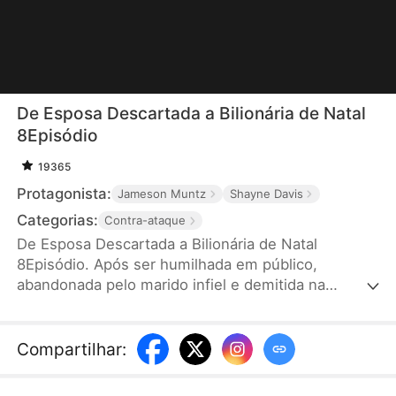
De Esposa Descartada a Bilionária de Natal
8Episódio
19365
Protagonista:
Jameson Muntz
Shayne Davis
Categorias:
Contra-ataque
De Esposa Descartada a Bilionária de Natal
8Episódio. Após ser humilhada em público,
abandonada pelo marido infiel e demitida na
véspera de Natal, uma mecânica-garçonete de
bom coração ganha na loteria e tem a vida
transformada. Do fundo do poço à virada total, ela
Compartilhar
:
enfrenta a vingança, retoma o controle da própria
vida e descobre um amor inesperado com o