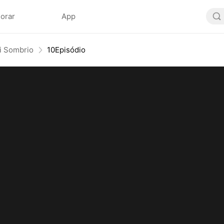
lorar
App
i Sombrio
10Episódio