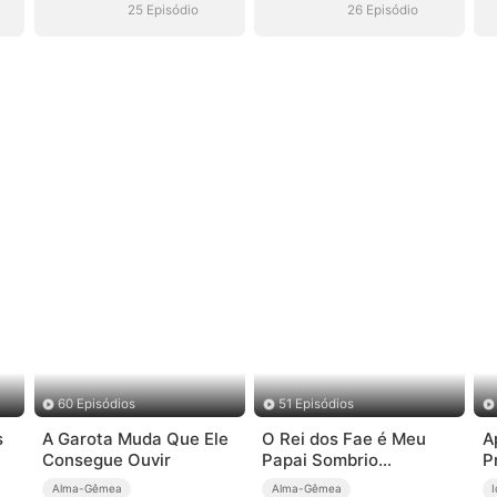
25 Episódio
26 Episódio
60 Episódios
51 Episódios
s
A Garota Muda Que Ele
O Rei dos Fae é Meu
A
Consegue Ouvir
Papai Sombrio
P
(Dublado)
Alma-Gêmea
Alma-Gêmea