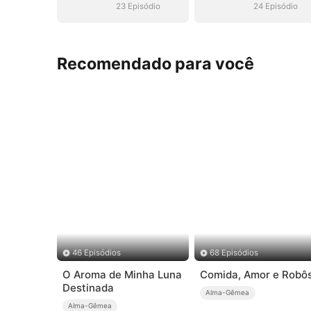
23 Episódio
24 Episódio
Recomendado para você
46 Episódios
68 Episódios
O Aroma de Minha Luna
Comida, Amor e Robô
Destinada
Alma-Gêmea
Alma-Gêmea