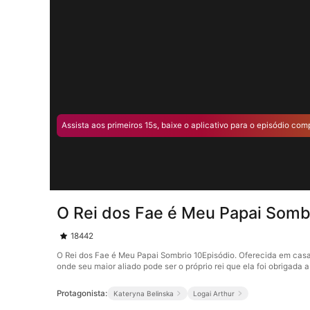
Assista aos primeiros 15s, baixe o aplicativo para o episódio com
O Rei dos Fae é Meu Papai Somb
18442
O Rei dos Fae é Meu Papai Sombrio 10Episódio. Oferecida em casam
onde seu maior aliado pode ser o próprio rei que ela foi obrigada 
Protagonista:
Kateryna Belinska
Logai Arthur