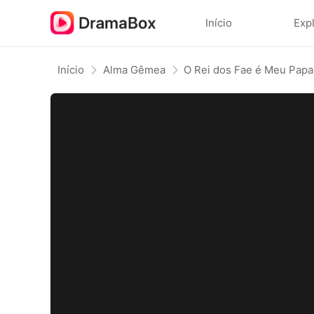
Início
Exp
Início
Alma Gêmea
O Rei dos Fae é Meu Papa