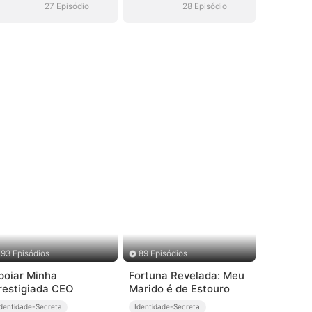
27 Episódio
28 Episódio
93 Episódios
89 Episódios
poiar Minha
Fortuna Revelada: Meu
restigiada CEO
Marido é de Estouro
Identidade-Secreta
Identidade-Secreta