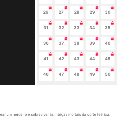
26
27
28
29
30
31
32
33
34
35
36
37
38
39
40
41
42
43
44
45
46
47
48
49
50
 um herdeiro e sobreviver às intrigas mortais da corte feérica,