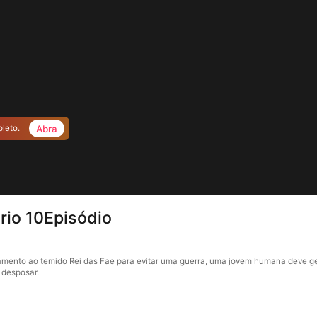
Abra
pleto.
rio 10Episódio
ento ao temido Rei das Fae para evitar uma guerra, uma jovem humana deve gerar
a desposar.