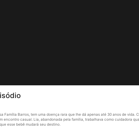
isódio
 Família Barros, tem uma doença rara que lhe dá apenas até 30 anos de vida. Co
 encontro casual. Lia, abandonada pela família, trabalhava como cuidadora qua
 que esse bebê mudará seu destino.