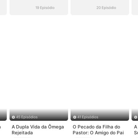
19 Episódio
20 Episódio
45 Episódios
41 Episódios
a
A Dupla Vida da Ômega
O Pecado da Filha do
A
Rejeitada
Pastor: O Amigo do Pai
S