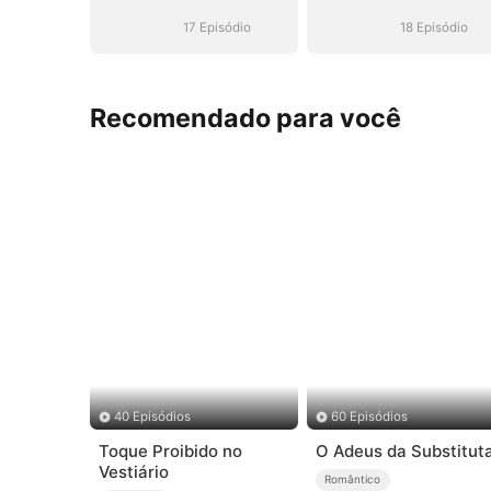
17 Episódio
18 Episódio
Recomendado para você
40 Episódios
60 Episódios
Toque Proibido no
O Adeus da Substitut
Vestiário
Romântico