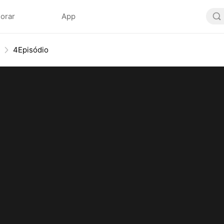
lorar
App
4Episódio