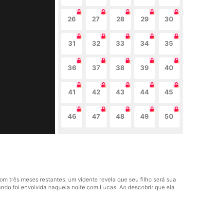
26
27
28
29
30
31
32
33
34
35
36
37
38
39
40
41
42
43
44
45
46
47
48
49
50
m três meses restantes, um vidente revela que seu filho será sua
ndo foi envolvida naquela noite com Lucas. Ao descobrir que ela