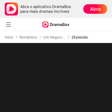
Abra o aplicativo DramaBox
Abra
para mais dramas incríveis
Início
Romântico
Um Negócio com Meu Doador Bilionário (Dublado)
2Episódio