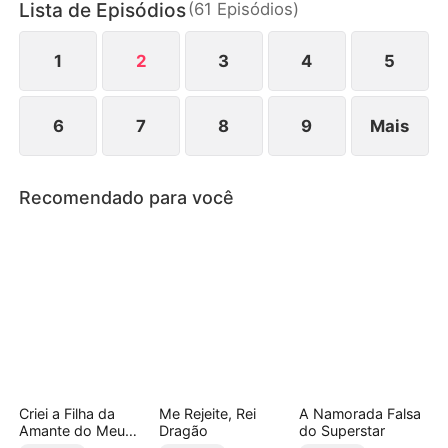
Lista de Episódios
(
61
Episódios
)
se torna seu novo chefe, as emoções se
confundem. Um casamento de fachada, nascido do
orgulho, pode se transformar em um amor
1
2
3
4
5
verdadeiro?
6
7
8
9
Mais
Recomendado para você
Criei a Filha da
Me Rejeite, Rei
A Namorada Falsa
Amante do Meu
Dragão
do Superstar
Marido (Dublado)