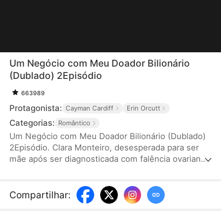
Um Negócio com Meu Doador Bilionário
(Dublado) 2Episódio
663989
Protagonista:
Cayman Cardiff
Erin Orcutt
Categorias:
Romântico
Um Negócio com Meu Doador Bilionário (Dublado)
2Episódio. Clara Monteiro, desesperada para ser
mãe após ser diagnosticada com falência ovariana
precoce, jura que vai engravidar antes que a nova
namorada de seu ex tenha o bebê. É quando surge
Elias Rocha, um bilionário forçado a se casar ou
Compartilhar
:
perder sua herança. Eles fecham um "contrato de
esperma" para benefício mútuo, mas quando Elias