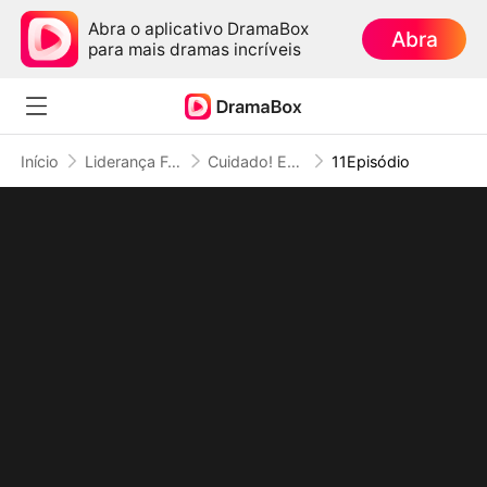
Abra o aplicativo DramaBox
Abra
para mais dramas incríveis
Início
Liderança Feminina
Cuidado! Eu Sou a Chefona (Dublado)
11Episódio