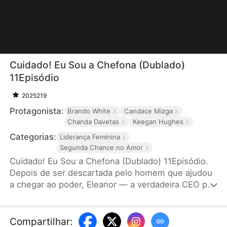
Cuidado! Eu Sou a Chefona (Dublado)
11Episódio
2025219
Protagonista:
Brando White
Candace Mizga
Chanda Davetas
Keegan Hughes
Categorias:
Liderança Feminina
Segunda Chance no Amor
Cuidado! Eu Sou a Chefona (Dublado) 11Episódio.
Depois de ser descartada pelo homem que ajudou
a chegar ao poder, Eleanor — a verdadeira CEO por
trás do poderoso Círculo Thunder— é jogada de
volta aos holofotes quando um bilionário misterioso
lhe propõe casamento, abalando as bases da alta
Compartilhar
: