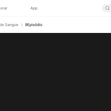
lorar
App
 de Sangue
9Episódio