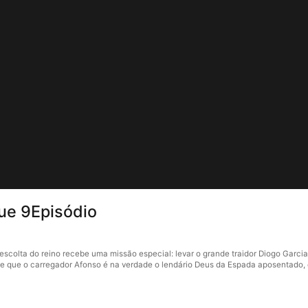
ue 9Episódio
scolta do reino recebe uma missão especial: levar o grande traidor Diogo Garcia
obre que o carregador Afonso é na verdade o lendário Deus da Espada aposentado,