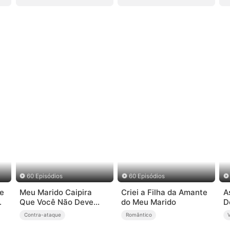
60 Episódios
60 Episódios
de
Meu Marido Caipira
Criei a Filha da Amante
A
Que Você Não Deve
do Meu Marido
D
Provocar (Dublado)
E
Contra-ataque
Romântico
C