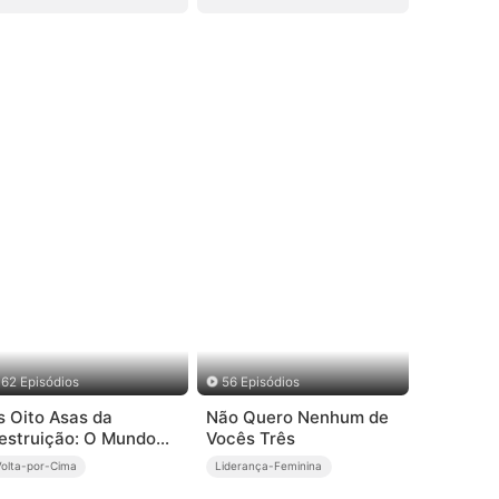
62 Episódios
56 Episódios
s Oito Asas da
Não Quero Nenhum de
estruição: O Mundo
Vocês Três
stremece ao Meu
Volta-por-Cima
Liderança-Feminina
hamado (Dublado)