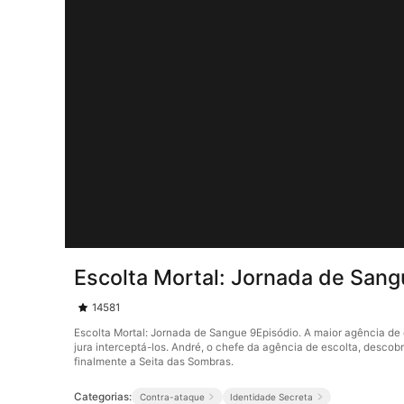
Escolta Mortal: Jornada de Sang
14581
Escolta Mortal: Jornada de Sangue 9Episódio. A maior agência de e
jura interceptá-los. André, o chefe da agência de escolta, desc
finalmente a Seita das Sombras.
Categorias:
Contra-ataque
Identidade Secreta