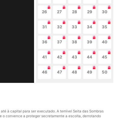
26
27
28
29
30
31
32
33
34
35
36
37
38
39
40
41
42
43
44
45
46
47
48
49
50
 até à capital para ser executado. A temível Seita das Sombras
 e o convence a proteger secretamente a escolta, derrotando