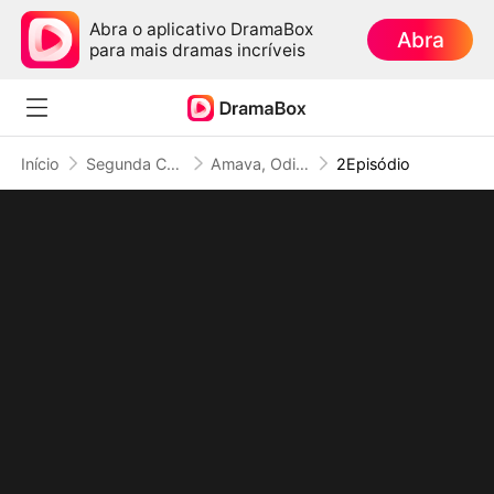
Abra o aplicativo DramaBox
Abra
para mais dramas incríveis
Início
Segunda Chance no Amor
Amava, Odiava, e Já Era
2Episódio