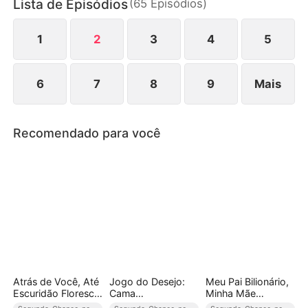
Lista de Episódios
(
65
Episódios
)
ficava com nada e que o marido e até seus filhos,
ficavam todos com ela.
1
2
3
4
5
6
7
8
9
Mais
Recomendado para você
Atrás de Você, Até
Jogo do Desejo:
Meu Pai Bilionário,
Escuridão Floresce
Cama
Minha Mãe
(Dublado)
Compartilhada(Dub
Presidiária