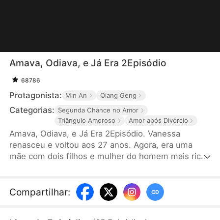
Amava, Odiava, e Já Era 2Episódio
68786
Protagonista:
Min An
Qiang Geng
Categorias:
Segunda Chance no Amor
Triângulo Amoroso
Amor após Divórcio
Amava, Odiava, e Já Era 2Episódio. Vanessa
renasceu e voltou aos 27 anos. Agora, era uma
mãe com dois filhos e mulher do homem mais rico
do planeta, José, aquele que todas as mulheres
sonhavam em casar. Mas, para desespero de
todos, ela pegou um acordo de divórcio e foi direto
Compartilhar
:
até a antiga paixão do marido. Na frente da rival,
declarou calmamente que queria se divorciar, que