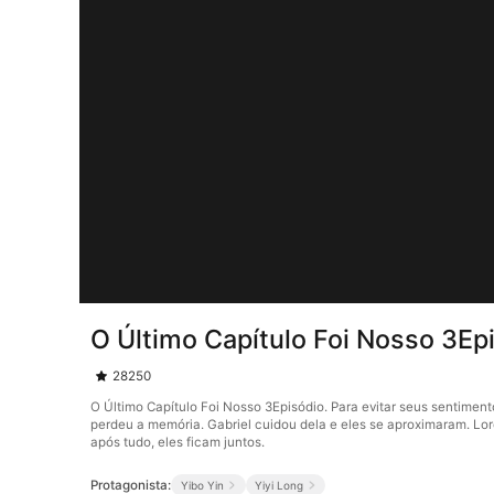
O Último Capítulo Foi Nosso 3Ep
28250
O Último Capítulo Foi Nosso 3Episódio. Para evitar seus sentimen
perdeu a memória. Gabriel cuidou dela e eles se aproximaram. Lore
após tudo, eles ficam juntos.
Protagonista:
Yibo Yin
Yiyi Long