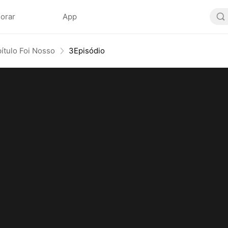
lorar
App
ítulo Foi Nosso
3Episódio