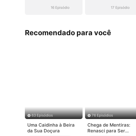
16 Episódio
17 Episódio
Recomendado para você
63 Episódios
76 Episódios
Uma Caidinha à Beira
Chega de Mentiras:
da Sua Doçura
Renasci para Ser