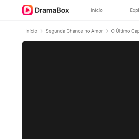
Início
Exp
Início
Segunda Chance no Amor
O Último Cap