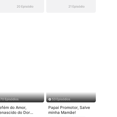
20 Episódio
21 Episódio
70 Episódios
53 Episódios
efém do Amor,
Papai Promotor, Salve
enascido do Dor
minha Mamãe!