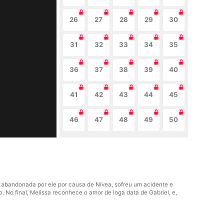
26
27
28
29
30
31
32
33
34
35
36
37
38
39
40
41
42
43
44
45
46
47
48
49
50
oi abandonada por ele por causa de Nívea, sofreu um acidente e
. No final, Melissa reconhece o amor de loga data de Gabriel, e,