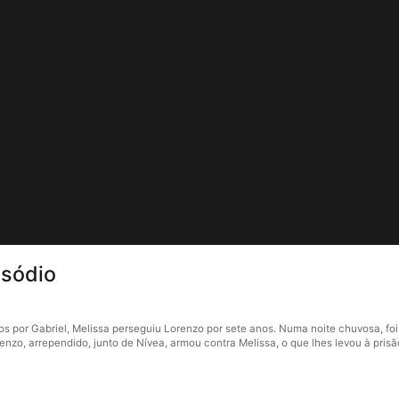
isódio
tos por Gabriel, Melissa perseguiu Lorenzo por sete anos. Numa noite chuvosa, f
nzo, arrependido, junto de Nívea, armou contra Melissa, o que lhes levou à prisão