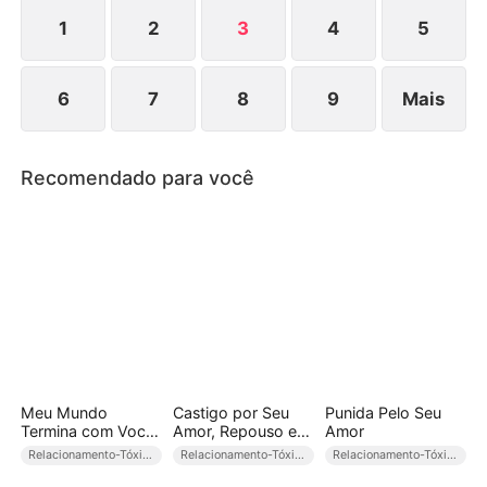
enfrentarem um divórcio inevitável e até a perda de
memória, os dois lutam para salvar um amor
1
2
3
4
5
fadado.
6
7
8
9
Mais
Recomendado para você
Meu Mundo
Castigo por Seu
Punida Pelo Seu
Termina com Você
Amor, Repouso em
Amor
(Dublado)
Seu Ódio
Relacionamento-Tóxico
Relacionamento-Tóxico
Relacionamento-Tóxico