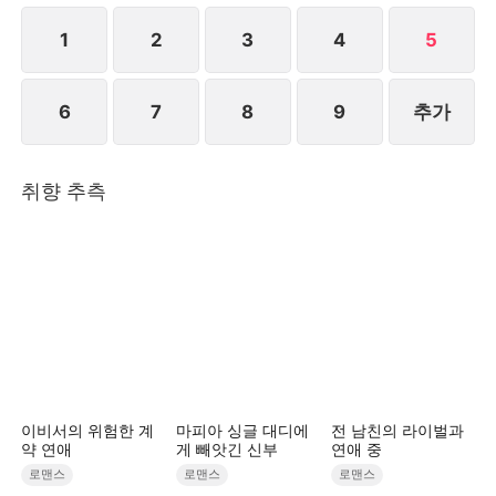
1
2
3
4
5
6
7
8
9
추가
취향 추측
이비서의 위험한 계
마피아 싱글 대디에
전 남친의 라이벌과
약 연애
게 빼앗긴 신부
연애 중
로맨스
로맨스
로맨스