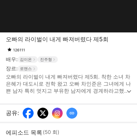
오빠의 라이벌이 내게 빠져버렸다 제5회
126111
배우:
김이온
진주형
장르:
로맨스
오빠의 라이벌이 내게 빠져버렸다 제5회. 착한 소녀 차
은혜가 대도시로 전학 왔고 오빠 차인준은 그녀에게 나
쁜 남자 특히 멋지고 부유한 남자에게 경계하라고했다.
차은혜는 성인 후 첫 철칙은 오빠의라이벌인 박성훈과
관계를 맺지 않는 것임을 알고 있었다. 하지만 연애 초
보인 그녀는 박성훈의 유혹에 견딜 수 없었고 박성훈도
공유
:
그녀의 매력 면역에 의아했다...STORYMATRIX
PTE.LTD
에피소드 목록
(
50
회
)