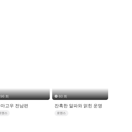
96 회
60 회
죽마고우 전남편
잔혹한 알파와 얽힌 운명
로맨스
로맨스