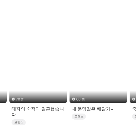
70 회
66 회
태자의 숙적과 결혼했습니
내 운명같은 배달기사
다
로맨스
로맨스