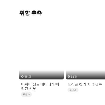
취향 추측
55 회
52 회
마피아 싱글 대디에게 빼
드래곤 킹의 계약 신부
앗긴 신부
로맨스
로맨스