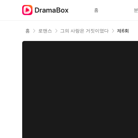
홈
홈
로맨스
그의 사랑은 거짓이였다
제6회