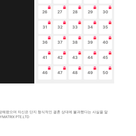
26
27
28
29
30
31
32
33
34
35
36
37
38
39
40
41
42
43
44
45
46
47
48
49
50
사랑해왔으며 자신은 단지 형식적인 결혼 상대에 불과했다는 사실을 알
RIX PTE.LTD