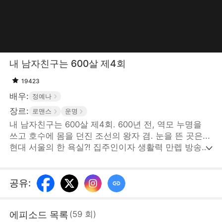
내 남자친구는 600살 제4회
19423
배우:
정예나
장르:
로맨스
운명
내 남자친구는 600살 제4회. 600년 전, 역모 누명을
쓰고 호수에 몸을 던진 조선의 왕자 겸. 눈을 뜬 곳은...
현대 서울의 한 욕실?! 집주인이자 생활력 만렙 방송국
PD 수현은 조선에서 온 불청객에 당황하지만, 두배로
올라버린 월세를 해결하기 위해 겸에게 함께 돈을 버는
조건으로 동거를 시작한다. 그렇게 두 사람 사이에 시
공유
:
간조차 막지 못한 사랑이 시작된다. STORYMATRIX
PTE.LTD
에피소드 목록
(
59
회
)