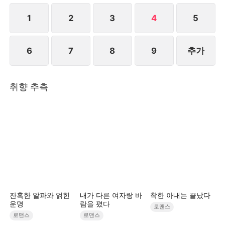
1
2
3
4
5
6
7
8
9
추가
취향 추측
잔혹한 알파와 얽힌
내가 다른 여자랑 바
착한 아내는 끝났다
운명
람을 폈다
로맨스
로맨스
로맨스