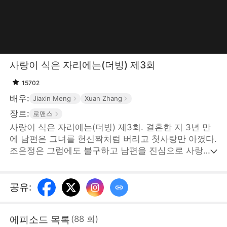
사랑이 식은 자리에는(더빙) 제3회
15702
배우:
Jiaxin Meng
Xuan Zhang
장르:
로맨스
사랑이 식은 자리에는(더빙) 제3회. 결혼한 지 3년 만
에 남편은 그녀를 헌신짝처럼 버리고 첫사랑만 아꼈다.
조은정은 그럼에도 불구하고 남편을 진심으로 사랑했
기에 모든 걸 참았다. 하지만 남편은 첫사랑을 위해 해
외로 나가 불꽃놀이를 즐겼으며, 그때 조은정은 아버지
의 병원비를 마련하기 위해 결혼반지까지 팔아야 했다.
공유
:
조은정은 그제서야 자기가 아무리 잘해줘도 소용없다
는 사실을 깨닫고 이 결혼을 끝내기로 마음 먹는다. 조
에피소드 목록
(
88
회
)
은정이 떠나자 남편은 그제야 후회하며 결혼식 날의 맹