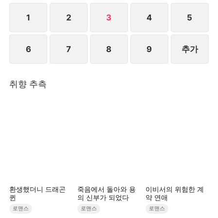
세를 다시 떠올린다.“나 육기찬은 조은정을 평생 아낄
것을 맹세하며, 이번 생에 이혼이란 절대 없
1
2
3
4
5
어!”STORYMATRIX PTE.LTD
6
7
8
9
추가
취향 추측
환생했더니 드래곤
죽음에서 돌아와 용
이비서의 위험한 계
퀸
의 신부가 되었다
약 연애
로맨스
로맨스
로맨스