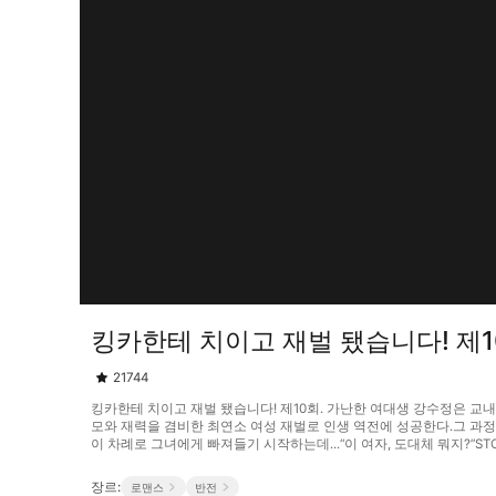
킹카한테 치이고 재벌 됐습니다! 제1
21744
킹카한테 치이고 재벌 됐습니다! 제10회. 가난한 여대생 강수정은 교내
모와 재력을 겸비한 최연소 여성 재벌로 인생 역전에 성공한다.그 과
이 차례로 그녀에게 빠져들기 시작하는데...“이 여자, 도대체 뭐지?”STORY
장르:
로맨스
반전