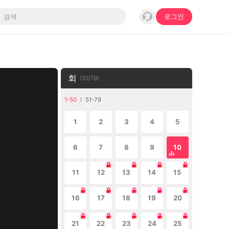
로그인
회
(
10
/
79
)
1-50
51-79
1
2
3
4
5
6
7
8
9
10
11
12
13
14
15
16
17
18
19
20
21
22
23
24
25