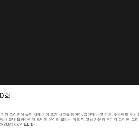
0회
 킹카 고이진이 몰던 차에 치여 크게 사고를 당한다. 그런데 사고 이후, 뜻밖에도 투시
정에서 교내 불량아이자 도박의 신이라 불리는 이도훈, 고씨 가문의 후계자 고이진, 그
MATRIX PTE.LTD