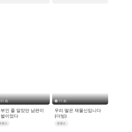
51 회
71 회
부인 줄 알았던 남편이
우리 딸은 재물신입니다
재벌이었다
(더빙)
로맨스
로맨스