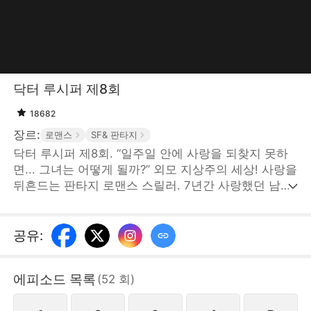
닥터 루시퍼 제8회
18682
장르:
로맨스
SF& 판타지
닥터 루시퍼 제8회. “일주일 안에 사랑을 되찾지 못하
면... 그녀는 어떻게 될까?” 외모 지상주의 세상! 사랑을
뒤흔드는 판타지 로맨스 스릴러. 7년간 사랑했던 남자
친구에게 ‘예쁘지 않다’는 이유만으로 버림받은 그녀.
배신과 분노로 가득 찬 그녀가 절망 끝에 향한 곳은 다
름아닌 성형외과. 그녀 앞에 나타난 ‘루시퍼’의 달콤한
공유
:
속삭임. “새로운 얼굴로 다시 태어나길 원하시나요?”
그러나 7일 만에 사랑을 되찾지 못하면 영원히 흉한 얼
에피소드 목록
(
52
회
)
굴로 살아가야만 하는데... 악마의 계약으로 눈부신 미
모를 얻게 된 그녀, 정윤. 단순한 복수의 마음을 넘어