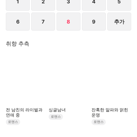
깊은 곳에 있는 자신의 내면을 마주하게 된다.
1
2
3
4
5
STORYMATRIX PTE.LTD
6
7
8
9
추가
취향 추측
전 남친의 라이벌과
싱글남녀
잔혹한 알파와 얽힌
연애 중
운명
로맨스
로맨스
로맨스