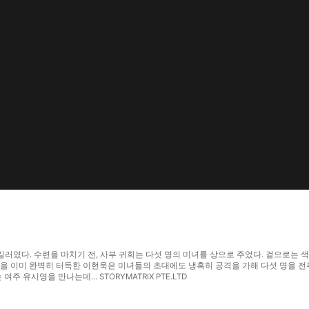
킬러였다. 수련을 마치기 전, 사부 귀희는 다섯 명의 미녀를 상으로 주었다. 겉으로는
함을 이미 완벽히 터득한 이현욱은 미녀들의 초대에도 냉혹히 공격을 가해 다섯 명을 전
유시영을 만나는데... STORYMATRIX PTE.LTD