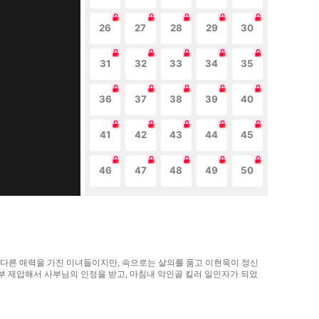
26
27
28
29
30
31
32
33
34
35
36
37
38
39
40
41
42
43
44
45
46
47
48
49
50
 색다른 매력을 가진 미녀들이지만, 속으로는 살의를 품고 이현욱이 정신
부 제압해서 사부님의 인정을 받고, 마침내 악인골 킬러 일인자가 되었