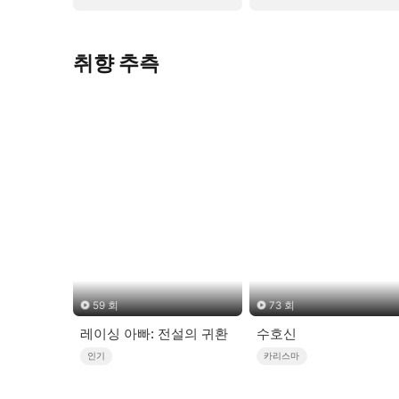
취향 추측
59 회
73 회
레이싱 아빠: 전설의 귀환
수호신
인기
카리스마