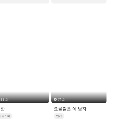
88 회
71 회
귀향
요물같은 이 남자
카리스마
인기