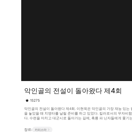
악인골의 전설이 돌아왔다 제4회
15275
악인골의 전설이 돌아왔다 제4회. 이현욱은 악인골의 가장 재능 있는 
을 놓았을 때 치명타를 날릴 준비를 하고 있었다. 킬러로서의 무자비
다. 수련을 마치고 대군시로 돌아가는 길에, 흑룡 파 닌자들에게 쫓기는 여주 
장르:
카리스마