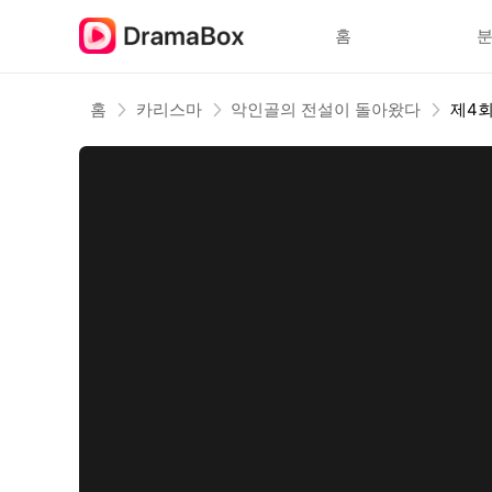
홈
홈
카리스마
악인골의 전설이 돌아왔다
제4