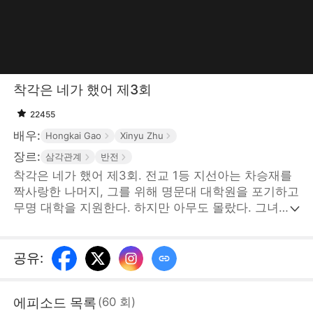
착각은 네가 했어 제3회
22455
배우:
Hongkai Gao
Xinyu Zhu
장르:
삼각관계
반전
착각은 네가 했어 제3회. 전교 1등 지선아는 차승재를
짝사랑한 나머지, 그를 위해 명문대 대학원을 포기하고
무명 대학을 지원한다. 하지만 아무도 몰랐다. 그녀는
이미 해외 명문대 대학원에 합격한 상태였다. 어느 날,
그녀는 차승재와 그의 첫사랑 고은애가 자신을 속여 무
명 대학에 보내 웃음거리가 되게 하려는 음모를 우연히
공유
:
듣게 된다. 배신감에 가득 찬 그녀는 복수를 계획한다.
차승재의 어머니가 그의 지원서를 몰래 바꾸게 내버려
에피소드 목록
(
60
회
)
뒀고, 결국 그는 모든 대학에 떨어지고 만다. 졸업 파티