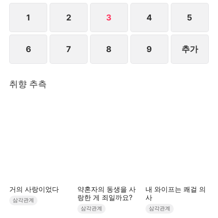
에서 안경과 교정기를 벗어던진 지선아의 변신에 모두
가 놀라는데...STORYMATRIX PTE.LTD
1
2
3
4
5
6
7
8
9
추가
취향 추측
거의 사랑이었다
약혼자의 동생을 사
내 와이프는 쾌걸 의
랑한 게 죄일까요?
사
삼각관계
삼각관계
삼각관계