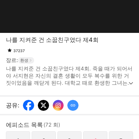
나를 지켜준 건 소꿉친구였다 제4회
37237
장르:
환생
나를 지켜준 건 소꿉친구였다 제4회. 죽을 때가 되어서
야 서지현은 자신의 결혼 생활이 모두 복수를 위한 거
짓이었음을 깨닫게 된다. 대학교 때로 환생한 그녀는
갑부 집안 아가씨로 살며 소꿉친구인 재벌가 도련님과
결혼을 약속한다. 그리고 전생에서 서지현이 짝사랑하
던 한승우는 땅을 치고 후회하는데...STORYMATRIX
공유
:
PTE.LTD
에피소드 목록
(
72
회
)