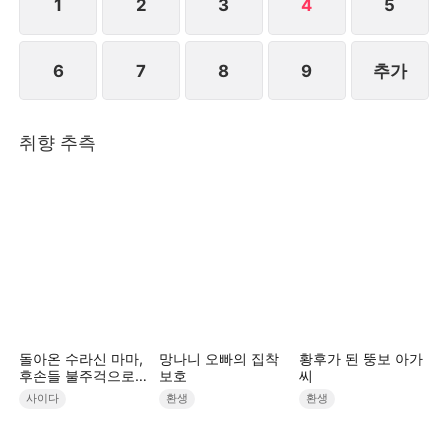
1
2
3
4
5
6
7
8
9
추가
취향 추측
돌아온 수라신 마마,
망나니 오빠의 집착
황후가 된 뚱보 아가
후손들 불주걱으로
보호
씨
긁?
사이다
환생
환생