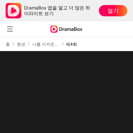
DramaBox 앱을 열고 더 많은 하
열기
이라이트 보기
홈
환생
나를 지켜준 건 소꿉친구였다
제4회