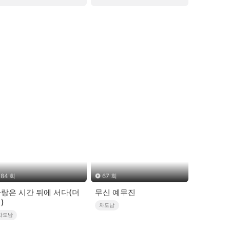
84 회
67 회
랑은 시간 뒤에 서다(더
무신 예무진
)
차도남
차도남