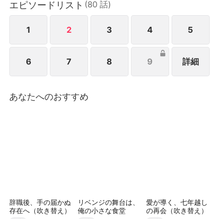
エピソードリスト
(
80
話
)
侵されているのを見抜き、貴重な薬剤を普通の薬のご
とく彼女に与え、各種の薬膳料理も作った。しかし大
河は自分を貧乏人と言ってたのでは？紀子は皆が陰で
1
2
3
4
5
大河を御曹司と呼ぶのを聞き…
6
7
8
9
詳細
あなたへのおすすめ
辞職後、手の届かぬ
リベンジの舞台は、
愛が導く、七年越し
存在へ（吹き替え）
俺の小さな食堂
の再会（吹き替え）