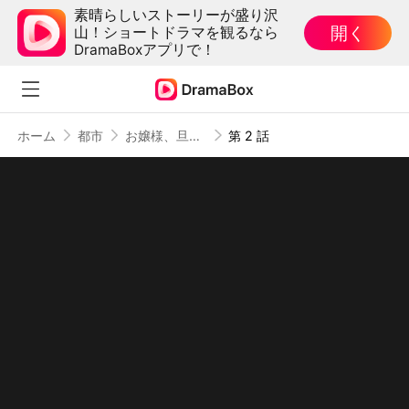
素晴らしいストーリーが盛り沢
開く
山！ショートドラマを観るなら
DramaBoxアプリで！
ホーム
都市
お嬢様、旦那さんが落ちていますよ（吹き替え）
第 2 話