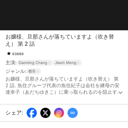
お嬢様、旦那さんが落ちていますよ（吹き替
え） 第 2 話
63689
主演:
Gaoming Chang
Jiaxin Meng
ジャンル:
都市
お嬢様、旦那さんが落ちていますよ（吹き替え） 第
2 話. 魚住グループ代表の魚住紀子は会社を継母の安
達幸子（あだちゆきこ）に乗っ取られるのを阻止する
ため、祖父が遺言で残した未来の夫への10%の株式を
必ず手にする必要があった。そこで適当に入り婿を選
ぼうとしたが、準備された候補者は全て敵の回し者だ
シェア
:
った。紀子はこれを全員拒否し、役所の前で男前だが
貧乏人の千葉大河を拾った。大河は一目で彼女が毒に