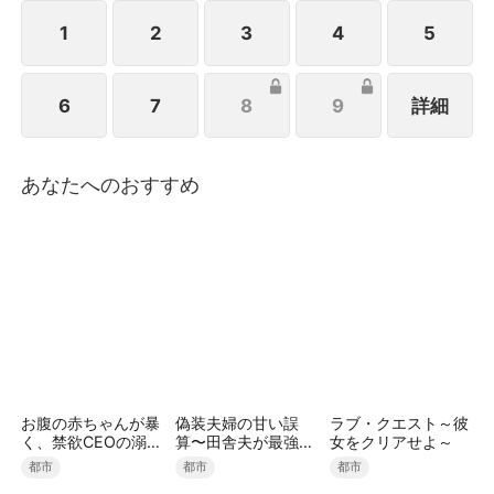
劇は、この世では絶対に繰り返さない。ネットローン
一千万を回収し、資産を売却、物資を狂ったように蓄
1
2
3
4
5
える――茶屋の金庫から一億円の現金、百本の金塊、
実銃まで押さえ、終末生存のすべてを掌握する。シス
6
7
8
9
詳細
テムが人物パネルを解放し、医療天才や終末戦神を見
極め、さらに裏切り者まで見抜けるようになった。7
月13日の暴雨、世界を覆う水のカウントダウンが刻
まれる中、胡幽は膨大な財産と銃、そして最強の仲間
あなたへのおすすめ
たちと共に、この絶望の海で、誰も手を出せない存在
として生き抜く――！
お腹の赤ちゃんが暴
偽装夫婦の甘い誤
ラブ・クエスト～彼
く、禁欲CEOの溺愛
算〜田舎夫が最強す
女をクリアせよ～
本性（吹き替え）
ぎた〜（吹き替え）
都市
都市
都市