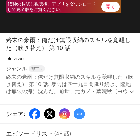
15秒のお試し視聴後、アプリをダウンロード
開く
して完全版をご覧ください。
終末の豪雨：俺だけ無限収納のスキルを覚醒し
た（吹き替え） 第 10 話
21242
ジャンル:
都市
終末の豪雨：俺だけ無限収納のスキルを覚醒した（吹
き替え） 第 10 話. 暴雨は四十九日間降り続き、陸地
は無限の海に沈んだ。前世、元カノ・葉婉秋（ヨウエ
ンシュウ）に「最強の保存食」と呼ばれた胡幽（コユ
ウ）は、ナイフで心臓を抉られ、肉体を裂かれる痛み
を骨の髄まで味わった。しかし、突然2024年7月6日
シェア
:
の自宅で目を覚ます。終末まで、残り七日。耳に残る
「システム起動」のアラート音――目の前には、無限
エピソードリスト
(
49
話
)
容量の空間バッグが広がっていた。前世で味わった悲