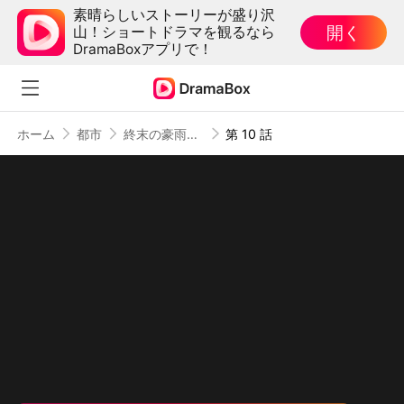
素晴らしいストーリーが盛り沢
開く
山！ショートドラマを観るなら
DramaBoxアプリで！
ホーム
都市
終末の豪雨：俺だけ無限収納のスキルを覚醒した（吹き替え）
第 10 話