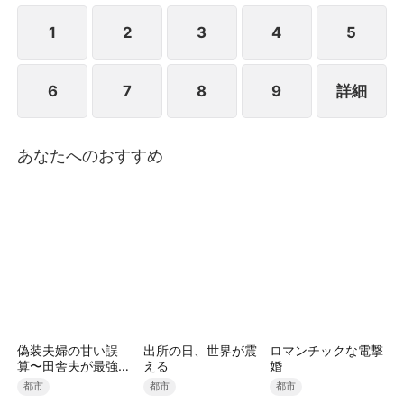
は、ずっと抑えてきた想いを爆発させるかのように、
あらゆる手を尽くして彼女のそばにいようとし、彼女
1
2
3
4
5
を危険から救い、自らを犠牲にする。実はジナもずっ
とソヌを愛し続けていたが、8年前に自分を捨てたと
6
7
8
9
詳細
いう事実を簡単には許せずにいた。
あなたへのおすすめ
偽装夫婦の甘い誤
出所の日、世界が震
ロマンチックな電撃
算〜田舎夫が最強す
える
婚
ぎた〜（吹き替え）
都市
都市
都市