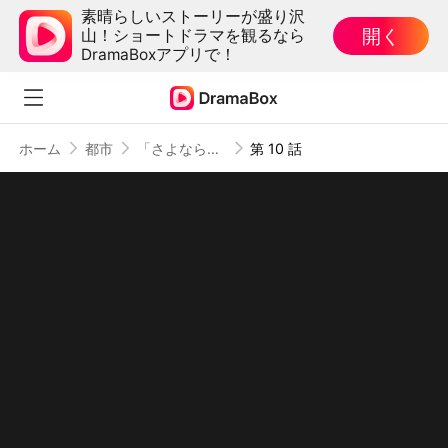
素晴らしいストーリーが盛り沢
開く
山！ショートドラマを観るなら
DramaBoxアプリで！
ホーム
都市
「さよなら」という名の愛
第 10 話