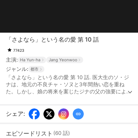
「さよなら」という名の愛 第 10 話
77423
主演:
Ha Yun-ha
Jang Yeonwoo
ジャンル:
都市
「さよなら」という名の愛 第 10 話. 医大生のソ・ジ
ナは、地元の不良チャ・ソヌと3年間熱い恋を重ね
た。しかし、娘の将来を案じたジナの父の強要によ
り、ソヌは「他に好きな人ができた」と嘘をつき、苦
しみながら別れを告げる。8年後、ジナは国立大学病
院の実力ある若手外科医となり、ソヌは莫大な裏金を
シェア
:
動かす清月グループの社長となっていた。ある日、ジ
ナは偶然、重傷を負って救急搬送されたソヌの手術を
エピソードリスト
(
60
話
)
執刀し、二人はついに再会する。ジナと再会したソヌ