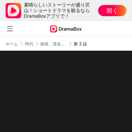
素晴らしいストーリーが盛り沢
開く
山！ショートドラマを観るなら
DramaBoxアプリで！
ホーム
時代
姫様、課金パワー全開！
第 3 話