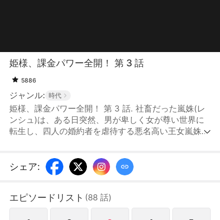
姫様、課金パワー全開！ 第 3 話
5886
ジャンル:
時代
姫様、課金パワー全開！ 第 3 話. 社畜だった嵐姝(レ
ンシュ)は、ある日突然、男が卑しく女が尊い世界に
転生し、四人の婚約者を虐待する悪名高い王女嵐姝と
して生まれ変わった。しかし、彼女を待っていたの
は、預金残高ゼロ、四人の婚約者に憎悪され、長姫嵐
霊(レンリン)による容赦なく陥れという四面楚歌の状
シェア
:
況だった。だが、「神豪システム」を手に入れた彼女
が、現代人の知恵を武器に、逆襲の道を切り開き始め
エピソードリスト
(
88
話
)
た。傷ついた狼族の軍団長京修(ジンシュウ)を救い、
金でその忠誠を勝ち取った。さらに、S級精神安定術