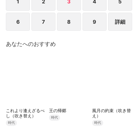
の力で、暴走した白虎戦神星野(シンイエ)を落とし、
1
2
3
4
5
帝国中の者たちにも、彼女がもはやF級の役立たずで
はなく、全てを掌握する未来の女王であることを証明
6
7
8
9
詳細
してみせた。
あなたへのおすすめ
これより逢えざるべ
王の帰郷
風月の約束（吹き替
し（吹き替え）
え）
時代
時代
時代