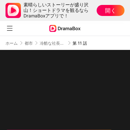
素晴らしいストーリーが盛り沢
開く
山！ショートドラマを観るなら
DramaBoxアプリで！
ホーム
都市
冷酷な社長が溺愛パパになりました！
第 11 話