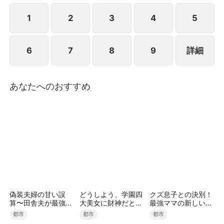
こへ現れたスンウは、アヨンの首にかけていた愛の首
飾りからヒソンとの関係に気づき、危機を阻止する。
1
2
3
4
5
一方、リハビリで回復したジュンヒョンは、自分を救
ったのがヒソンだと知って母娘を探し出し、アヨンだ
6
7
8
9
詳細
けを迎え入れようとしていたお披露目会を覆す。母娘
を世間の前で抱きしめ、すべてを解決する。
あなたへのおすすめ
偽装夫婦の甘い誤
どうしよう、学園四
クズ息子との決別！
算〜田舎夫が最強す
大美女に財神だとバ
最強ママの新しい人
ぎた〜（吹き替え）
レました
生
都市
都市
都市