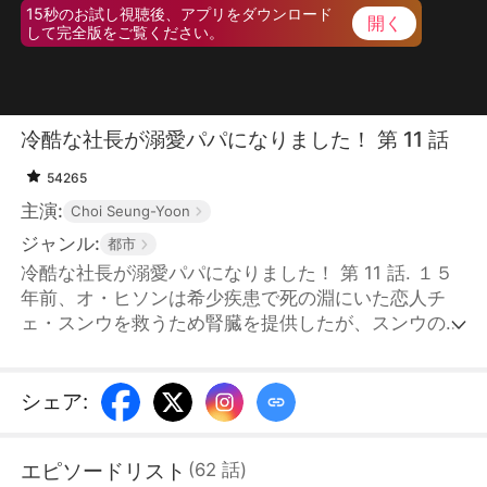
15秒のお試し視聴後、アプリをダウンロード
開く
して完全版をご覧ください。
冷酷な社長が溺愛パパになりました！ 第 11 話
54265
主演:
Choi Seung-Yoon
ジャンル:
都市
冷酷な社長が溺愛パパになりました！ 第 11 話. １５
年前、オ・ヒソンは希少疾患で死の淵にいた恋人チ
ェ・スンウを救うため腎臓を提供したが、スンウの負
担になりたくない一心で、あえて冷たい言葉を投げつ
けて姿を消した。そのあと、一人で娘チェ・アヨンを
育てたヒソンは、コヒョングループの跡継ぎク・ジュ
シェア
:
ンヒョンを交通事故から救い、植物状態となってしま
う。アヨンは治療費を工面するため頑張るが、裕福な
エピソードリスト
(
62
話
)
家のパク・ヨンソに侮辱され、危険にさらされる。そ