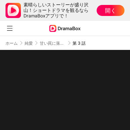
素晴らしいストーリーが盛り沢
開く
山！ショートドラマを観るなら
DramaBoxアプリで！
ホーム
純愛
甘い罠に落ちたウサギ（吹き替え）
第 3 話