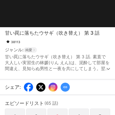
甘い罠に落ちたウサギ（吹き替え） 第 3 話
38113
ジャンル:
純愛
甘い罠に落ちたウサギ（吹き替え） 第 3 話. 素直で
大人しい実習生の林媛(りん えん)は、泥酔して部屋を
間違え、見知らぬ男性と一夜を共にしてしまう。翌
朝、責任を問われるのを恐れた彼女は、男性の顔をち
らりと見ただけで逃げるようにその場を去った。二度
と会うことはないと思っていたが、検査のために訪れ
シェア
:
た病院でまさかの再会を果たしてしまう。白いシャツ
を纏ったその男・傅冥修(ふ めいしゅう)は、高貴で冷
エピソードリスト
(
65
話
)
ややかな眼差しで彼女を見つめていた……。