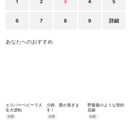
1
2
3
4
5
6
7
8
9
詳細
あなたへのおすすめ
エスパーベビーで人
少帥、愛が過ぎま
野薔薇のような契約
生大逆転
す！
花嫁
純愛
純愛
純愛