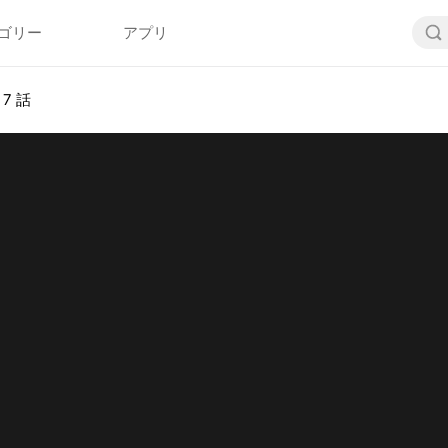
ゴリー
アプリ
 7 話