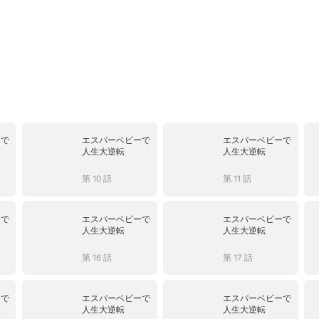
ーで
エスパーベビーで
エスパーベビーで
人生大逆転
人生大逆転
第 10 話
第 11 話
ーで
エスパーベビーで
エスパーベビーで
人生大逆転
人生大逆転
第 16 話
第 17 話
ーで
エスパーベビーで
エスパーベビーで
人生大逆転
人生大逆転