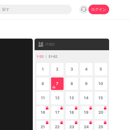
ログイン
話
(
7
/
62
)
1-50
51-62
1
2
3
4
5
6
7
8
9
10
11
12
13
14
15
16
17
18
19
20
21
22
23
24
25