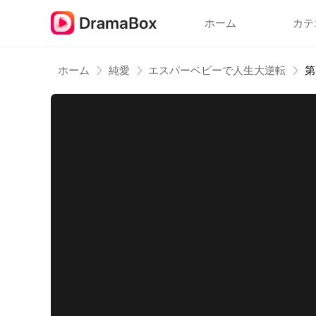
ホーム
カテ
ホーム
純愛
エスパーベビーで人生大逆転
第