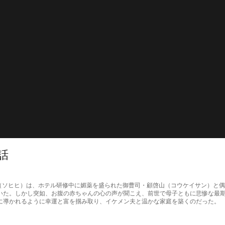
話
蘇霏々（ソヒヒ）は、ホテル研修中に媚薬を盛られた御曹司・顧啓山（コウケイサン）
いた。しかし突如、お腹の赤ちゃんの心の声が聞こえ、前世で母子ともに悲惨な最
に導かれるように幸運と富を掴み取り、イケメン夫と温かな家庭を築くのだった。