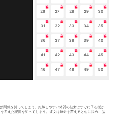
26
27
28
29
30
31
32
33
34
35
36
37
38
39
40
41
42
43
44
45
46
47
48
49
50
と偶然関係を持ってしまう。妊娠しやすい体質の彼女はすぐに子を授か
期を迎えた記憶を知ってしまう。彼女は運命を変えると心に決め、胎