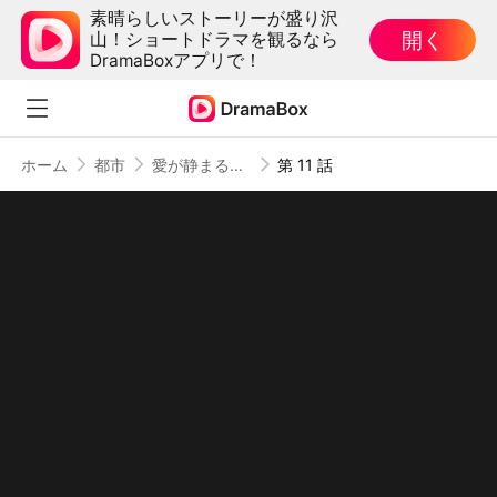
素晴らしいストーリーが盛り沢
開く
山！ショートドラマを観るなら
DramaBoxアプリで！
ホーム
都市
愛が静まる前に俺は去った
第 11 話