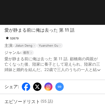
愛が静まる前に俺は去った 第 11 話
52679
主演:
Jialun Deng
Yuanzhen Gu
ジャンル:
都市
愛が静まる前に俺は去った 第 11 話. 顧橋南の両親が
亡くなった後、陸家に養子として迎えられ、陸家の三
姉妹と婚約を結んだ。22歳で三人のうちの一人と結
婚する予定だったが、沈懐初が現れ、陸家の三姉妹に
婚約を破棄され、絶望の淵に立たされた彼は、長年密
かに彼に想いを寄せていた余知鳶と急いで結婚した。
シェア
:
三姉妹は橋南が他人と結婚したとは信じず、彼が演技
をしていると考えた。橋南に教訓を与えるため、わざ
エピソードリスト
(
55
話
)
と懐初と仲良くし、何度も橋南を押しやった。さら