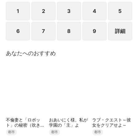
に、橋南の父母の遺品を懐初に贈ったため、橋南は彼
女たちに対して完全に絶望した。
1
2
3
4
5
6
7
8
9
詳細
あなたへのおすすめ
不倫妻と「ロボッ
おあいにく様、私が
ラブ・クエスト～彼
ト」の秘密（吹き替
学園の「主」よ
女をクリアせよ～
え）
都市
都市
都市