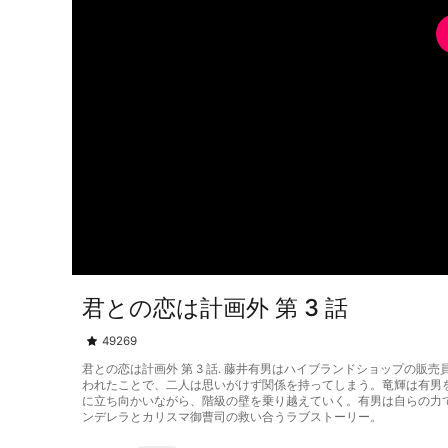
君との恋は計画外 第 3 話
49269
君との恋は計画外 第 3 話. 藤井有男はハイブランドショップ
われたことで、二人は思いがけず関係を持ってしまう。竜輝は有男
に立ち向かいながら、階級の壁を乗り越えていく。有男は自らの力
ンデレラとカリスマ御曹司の救い合うラブストーリー。