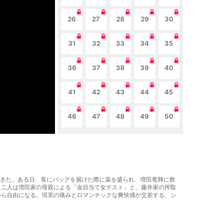
26
27
28
29
30
31
32
33
34
35
36
37
38
39
40
41
42
43
44
45
46
47
48
49
50
きてきた。ある日、客にバッグを届けた際に薬を盛られ、増田竜輝に救
。二人は増田家の母親による「金目当て女テスト」と、藤井家の搾取
から自由になる。現実の痛みとロマンチックな爽快感が交差する、シ