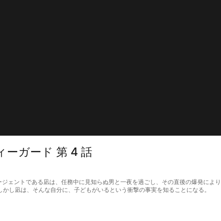
ガード 第 4 話
国際エージェントである凪は、任務中に見知らぬ男と一夜を過ごし、その直後の爆発に
しかし凪は、そんな自分に、子どもがいるという衝撃の事実を知ることになる。