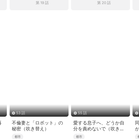
第 19 話
第 20 話
53 話
55 話
再
不倫妻と「ロボット」の
愛する息子へ、どうか自
秘密（吹き替え）
分を責めないで（吹き替
え）
都市
都市