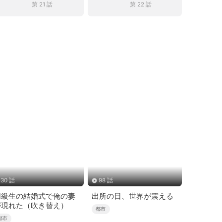
第 21 話
第 22 話
30 話
98 話
同級生の結婚式で俺の妻
出所の日、世界が震える
が現れた（吹き替え）
都市
都市