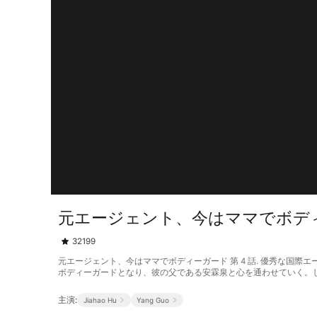
元エージェント、今はママでボディー
32199
元エージェント、今はママでボディーガード 第 4 話. 優秀な
ボディーガードとなり、彼の父である安霖泉と心を通わせていく。
主演:
Jiahao Hu
Yang Guo