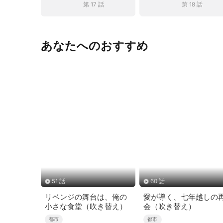
第 17 話
第 18 話
あなたへのおすすめ
51 話
60 話
リベンジの舞台は、俺の
愛が導く、七年越しの
小さな食堂（吹き替え）
会（吹き替え）
都市
都市