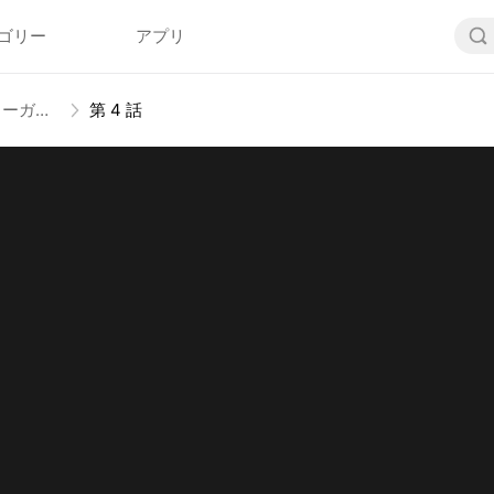
ゴリー
アプリ
元エージェント、今はママでボディーガード
第 4 話