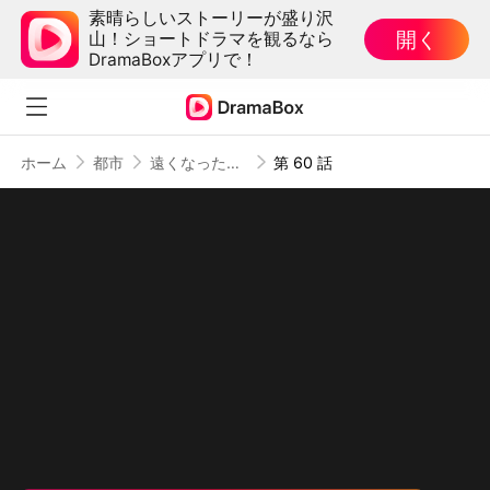
素晴らしいストーリーが盛り沢
開く
山！ショートドラマを観るなら
DramaBoxアプリで！
ホーム
都市
遠くなった愛に気づいた日
第 60 話