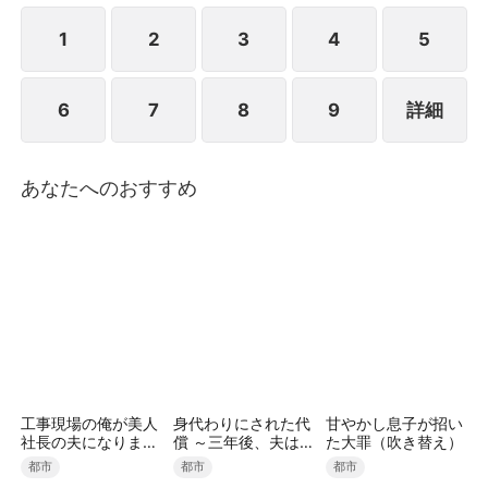
遠藤和司が去った後、ようやく彼女は離婚協議書に気
付き、必死に遠藤和司を探すが見つからない。母から
1
2
3
4
5
すべての真実を知り、自分が深く愛してくれていた人
を失ったことに気づく。その頃、遠藤和司はすでに新
6
7
8
9
詳細
たな人生の旅へと踏み出し、自らの夢を追い始めてい
た。
あなたへのおすすめ
工事現場の俺が美人
身代わりにされた代
甘やかし息子が招い
社長の夫になりまし
償 ～三年後、夫は家
た大罪（吹き替え）
た
族を捨てた～
都市
都市
都市