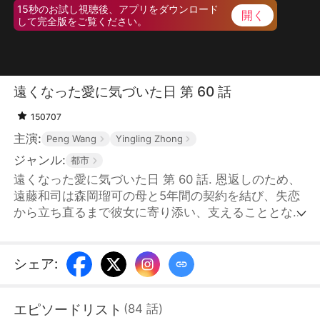
15秒のお試し視聴後、アプリをダウンロード
開く
して完全版をご覧ください。
遠くなった愛に気づいた日 第 60 話
150707
主演:
Peng Wang
Yingling Zhong
ジャンル:
都市
遠くなった愛に気づいた日 第 60 話. 恩返しのため、
遠藤和司は森岡瑠可の母と5年間の契約を結び、失恋
から立ち直るまで彼女に寄り添い、支えることとな
る。その5年間、遠藤和司は黙って尽くし続けたが、
結局森岡瑠可の心に残る初恋の人――菅谷成斗（すが
や なると）の代わりでしかなかった。契約が満了
シェア
:
し、菅谷成斗が帰国したことで、遠藤和司は身を引く
決意を固め、離婚を申し出る。森岡瑠可は遠藤和司の
エピソードリスト
(
84
話
)
存在に慣れきっており、彼の真心に気づけなかった。