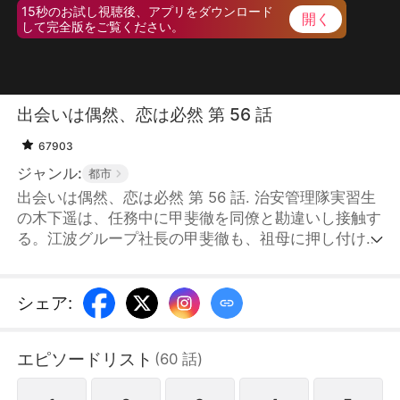
15秒のお試し視聴後、アプリをダウンロード
開く
して完全版をご覧ください。
出会いは偶然、恋は必然 第 56 話
67903
ジャンル:
都市
出会いは偶然、恋は必然 第 56 話. 治安管理隊実習生
の木下遥は、任務中に甲斐徹を同僚と勘違いし接触す
る。江波グループ社長の甲斐徹も、祖母に押し付けら
れた結婚相手が木下遥だと思い込み、二人はそのまま
結婚してしまう。共に時間を過ごす中で、二人の互い
への想いは高まっていく。しかし甲斐徹が本当の身分
シェア
:
を明かそうとした時、彼の元恋人である鐘宮雪が国外
より帰国する。こうして三人を取り巻く愛と憎しみの
エピソードリスト
(
60
話
)
恋愛劇が始まるのであった。