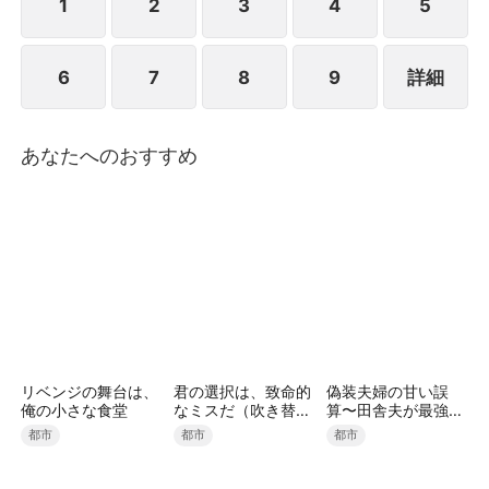
1
2
3
4
5
6
7
8
9
詳細
あなたへのおすすめ
リベンジの舞台は、
君の選択は、致命的
偽装夫婦の甘い誤
俺の小さな食堂
なミスだ（吹き替
算〜田舎夫が最強す
え）
ぎた〜（吹き替え）
都市
都市
都市