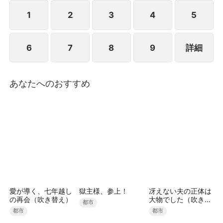
いた真実が浮かび上がり、工藤は我が子を取り戻すた
めの計画を立てるが、そこには数々の障害と試練が待
1
2
3
4
5
ち受けていた。愛情と責任が交錯する中、工藤は失わ
れた親子の絆を取り戻すための旅に踏み出す。
6
7
8
9
詳細
あなたへのおすすめ
愛が導く、七年越し
獄主様、参上！
冴えない夫の正体は
の再会（吹き替え）
大物でした（吹き替
都市
え）
都市
都市