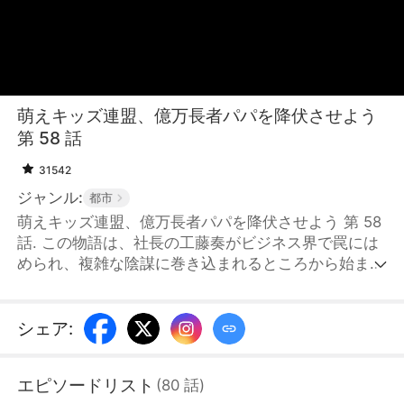
萌えキッズ連盟、億万長者パパを降伏させよう
第 58 話
31542
ジャンル:
都市
萌えキッズ連盟、億万長者パパを降伏させよう 第 58
話. この物語は、社長の工藤奏がビジネス界で罠には
められ、複雑な陰謀に巻き込まれるところから始ま
る。ある偶然の出会いで、強く自立したシングルマザ
ーの浅井美琴と関わるようになり、いつも彼女のそば
にいる可愛らしい子供に次第に特別な感情を抱くよう
シェア
:
になる。だが、工藤が美琴とその子供のことを知れば
知るほど、その子供が自分の実の子であるという驚愕
エピソードリスト
(
80
話
)
の事実が明らかになっていく。過去の誤解や隠されて