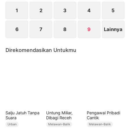
kemudian, Tang Mo menjadi Raja Dewa Tanpa
Batas dan pergi untuk membalas dendam sepuluh
1
2
3
4
5
tahunnya.
6
7
8
9
Lainnya
Direkomendasikan Untukmu
Salju Jatuh Tanpa
Untung Miliar,
Pengawal Pribadi
Suara
Dibagi Receh
Cantik
Urban
Melawan-Balik
Melawan-Balik