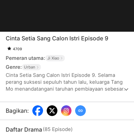
Cinta Setia Sang Calon Istri Episode 9
4709
Pemeran utama:
Ji Xiao
Genre:
Urban
Cinta Setia Sang Calon Istri Episode 9. Selama
perang suksesi sepuluh tahun lalu, keluarga Tang
Mo menandatangani taruhan pembiayaan sebesar
300 juta dengan keluarga Guo untuk
memenangkan pertarungan pewaris. Namun,
keluarga Guo bekerja sama secara tidak langsung
Bagikan
:
dengan saingan Tang Mo, Tang Tiande dan
putranya, menyebabkan Tang Mo kehilangan
Daftar Drama
(
85
Episode
)
segalanya dan diusir dari keluarga. Sepuluh tahun