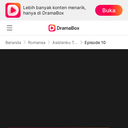
Lebih banyak konten menarik,
Buka
hanya di DramaBox
Beranda
Romansa
Asistenku Ternyata Sultan
Episode 10