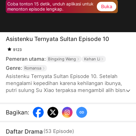
Coba tonton 15 detik, unduh aplikasi untuk
Buka
menonton episode lengkap.
Asistenku Ternyata Sultan Episode 10
9123
Pemeran utama:
Bingxing Wang
Kehan Li
Genre:
Romansa
Asistenku Ternyata Sultan Episode 10. Setelah
mengalami kepedihan karena kehilangan ibunya,
putri sulung Su Xiao terpaksa mengambil alih bisnis
keluarga. Tak disangka, ia ditipu oleh sepupunya
untuk menandatangani perjanjian perjudian hingga
menyebabkan perusahaannya diambang
Bagikan
:
kebangkrutan. Untuk menakut-nakuti saingan berat
keluarga Zheng dan mengulur waktu, Su Xiao
Daftar Drama
(
53
Episode
)
berbohong bahwa dia jatuh cinta dengan Jin