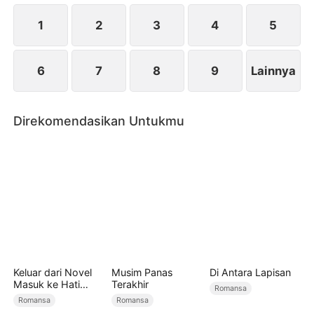
Mingze, pangeran dari keluarga Jin yang kaya...
1
2
3
4
5
6
7
8
9
Lainnya
Direkomendasikan Untukmu
Keluar dari Novel
Musim Panas
Di Antara Lapisan
Masuk ke Hati
Terakhir
Romansa
Kamu
Romansa
Romansa