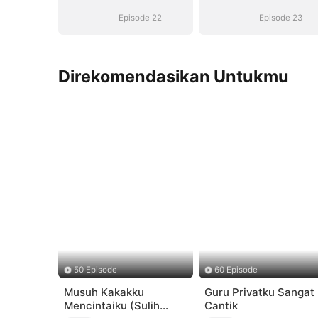
Episode 22
Episode 23
Direkomendasikan Untukmu
50 Episode
60 Episode
Musuh Kakakku
Guru Privatku Sangat
Mencintaiku (Sulih
Cantik