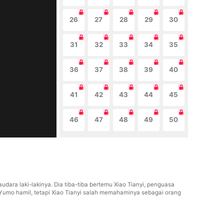
26
27
28
29
30
31
32
33
34
35
36
37
38
39
40
41
42
43
44
45
46
47
48
49
50
ara laki-lakinya. Dia tiba-tiba bertemu Xiao Tianyi, penguasa
Yumo hamil, tetapi Xiao Tianyi salah memahaminya sebagai orang