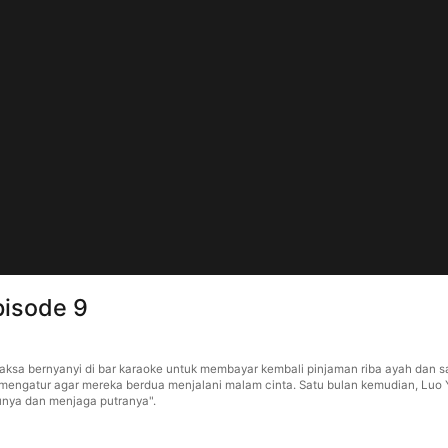
pisode 9
sa bernyanyi di bar karaoke untuk membayar kembali pinjaman riba ayah dan saud
 mengatur agar mereka berdua menjalani malam cinta. Satu bulan kemudian, Luo 
bunya dan menjaga putranya".