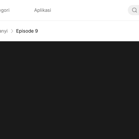
egori
Aplikasi
anyi
Episode 9