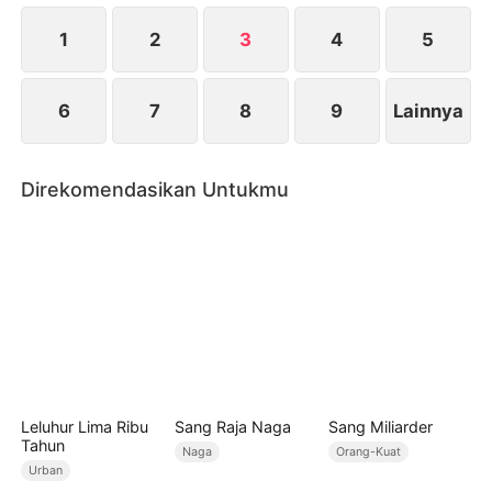
tiba-tiba terbangun dari ingatan dan detailnya, dan
mulai dengan panik menyesali dan menebus dirinya
1
2
3
4
5
sendiri.
6
7
8
9
Lainnya
Direkomendasikan Untukmu
Leluhur Lima Ribu
Sang Raja Naga
Sang Miliarder
Tahun
Naga
Orang-Kuat
Urban