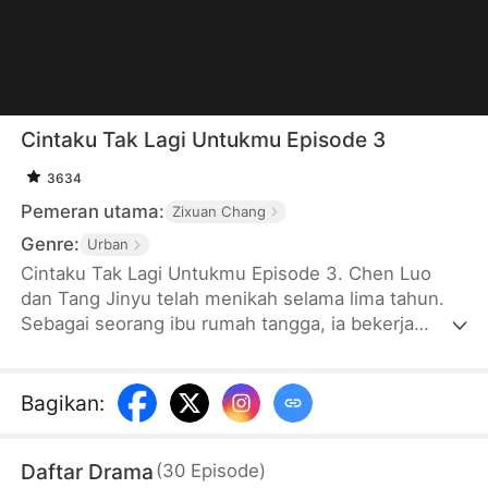
Cintaku Tak Lagi Untukmu Episode 3
3634
Pemeran utama:
Zixuan Chang
Genre:
Urban
Cintaku Tak Lagi Untukmu Episode 3. Chen Luo
dan Tang Jinyu telah menikah selama lima tahun.
Sebagai seorang ibu rumah tangga, ia bekerja
dengan tenang namun selalu diperlakukan acuh tak
acuh. Setelah didiagnosa mengidap kanker
lambung stadium akhir, ia memilih hengkang
Bagikan
:
dengan perjanjian cerai. Tang Jinyu tidak
menganggapnya serius pada awalnya, tetapi baru
Daftar Drama
(
30
Episode
)
setelah berita "kematian" Chen Luo datang, dia